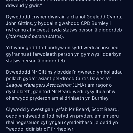
ddweud y gwir."
Dywedodd crwner dwyrain a chanol Gogledd Cymru,
John Gittins, y byddai’n gwahodd CPD Burnley i
gyfrannu at y cwest gyda statws person â diddordeb
(
interested person status
).
Ychwanegodd fod unrhyw un sydd wedi achosi neu
gyfrannu at farwolaeth person yn gymwys i dderbyn
statws person â diddordeb.
Dywedodd Mr Gittins y byddai’n gwneud ymholiadau
pellach gyda’r asiant pêl-droed Curtis Dawes a’r
League Managers Association
(LMA) am ragor o
dystiolaeth, gan fod Mr Beard wedi cysylltu â nhw
oherwydd pryderon am ei driniaeth yn Burnley.
Clywodd y cwest gan lysfab Mr Beard, Scott Beard,
oedd yn dweud ei fod hefyd yn pryderu am amseru
rhai negeseuon cyfryngau cymdeithasol, a oedd yn
“weddol ddinistriol” i’r rheolwr.