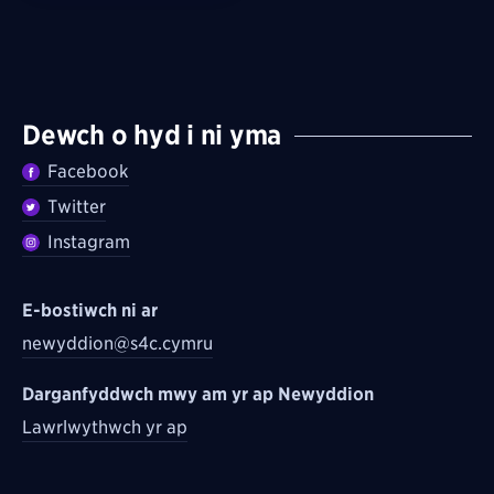
Dewch o hyd i ni yma
Facebook
Twitter
Instagram
E-bostiwch ni ar
newyddion@s4c.cymru
Darganfyddwch mwy am yr ap Newyddion
Lawrlwythwch yr ap