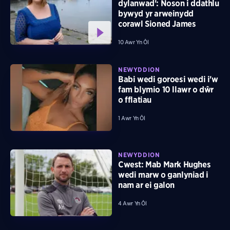
dylanwad': Noson i ddathlu
bywyd yr arweinydd
corawl Sioned James
10 Awr Yn Ôl
NEWYDDION
Babi wedi goroesi wedi i'w
fam blymio 10 llawr o dŵr
o fflatiau
1 Awr Yn Ôl
NEWYDDION
Cwest: Mab Mark Hughes
wedi marw o ganlyniad i
nam ar ei galon
4 Awr Yn Ôl