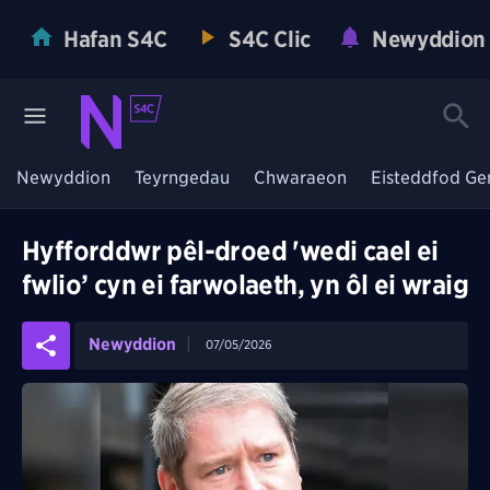
Hafan S4C
S4C Clic
Newyddion
Newyddion
Teyrngedau
Chwaraeon
Eisteddfod Ge
Hyfforddwr pêl-droed 'wedi cael ei
fwlio’ cyn ei farwolaeth, yn ôl ei wraig
Newyddion
07/05/2026