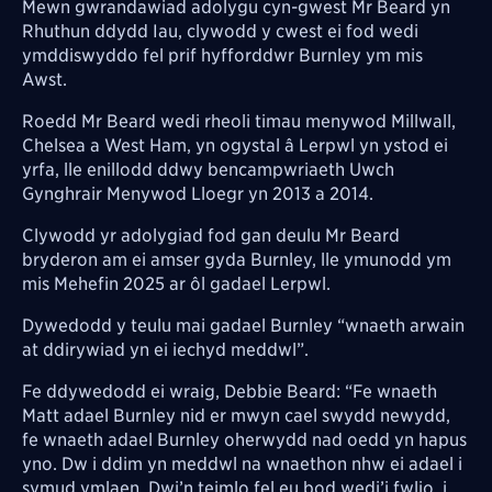
Mewn gwrandawiad adolygu cyn-gwest Mr Beard yn
Rhuthun ddydd Iau, clywodd y cwest ei fod wedi
ymddiswyddo fel prif hyfforddwr Burnley ym mis
Awst.
Roedd Mr Beard wedi rheoli timau menywod Millwall,
Chelsea a West Ham, yn ogystal â Lerpwl yn ystod ei
yrfa, lle enillodd ddwy bencampwriaeth Uwch
Gynghrair Menywod Lloegr yn 2013 a 2014.
Clywodd yr adolygiad fod gan deulu Mr Beard
bryderon am ei amser gyda Burnley, lle ymunodd ym
mis Mehefin 2025 ar ôl gadael Lerpwl.
Dywedodd y teulu mai gadael Burnley “wnaeth arwain
at ddirywiad yn ei iechyd meddwl”.
Fe ddywedodd ei wraig, Debbie Beard: “Fe wnaeth
Matt adael Burnley nid er mwyn cael swydd newydd,
fe wnaeth adael Burnley oherwydd nad oedd yn hapus
yno. Dw i ddim yn meddwl na wnaethon nhw ei adael i
symud ymlaen. Dwi’n teimlo fel eu bod wedi’i fwlio, i