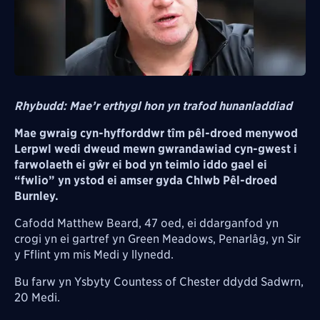
Rhybudd: Mae’r erthygl hon yn trafod hunanladdiad
Mae gwraig cyn-hyfforddwr tîm pêl-droed menywod
Lerpwl wedi dweud mewn gwrandawiad cyn-gwest i
farwolaeth ei gŵr ei bod yn teimlo iddo gael ei
“fwlio” yn ystod ei amser gyda Chlwb Pêl-droed
Burnley.
Cafodd Matthew Beard, 47 oed, ei ddarganfod yn
crogi yn ei gartref yn Green Meadows, Penarlâg, yn Sir
y Fflint ym mis Medi y llynedd.
Bu farw yn Ysbyty Countess of Chester ddydd Sadwrn,
20 Medi.