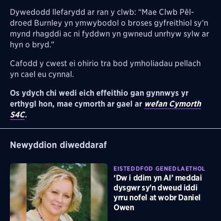
Dywedodd llefarydd ar ran y clwb: “Mae Clwb Pêl-
droed Burnley yn ymwybodol o broses gyfreithiol sy’n
mynd rhagddi ac ni fyddwn yn gwneud unrhyw sylw ar
hyn o bryd.”
Cafodd y cwest ei ohirio tra bod ymholiadau pellach
yn cael eu cynnal.
Os ydych chi wedi eich effeithio gan gynnwys yr
erthygl hon, mae cymorth ar gael ar
wefan Cymorth
S4C
.
Newyddion diweddaraf
EISTEDDFOD GENEDLAETHOL
‘Dw i ddim yn AI’ meddai
dysgwr sy'n dweud iddi
yrru nofel at wobr Daniel
Owen