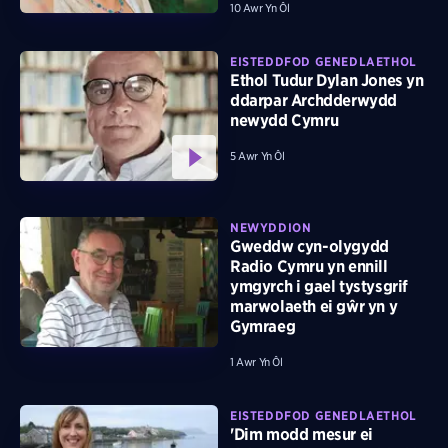
10 Awr Yn Ôl
EISTEDDFOD GENEDLAETHOL
Ethol Tudur Dylan Jones yn
ddarpar Archdderwydd
newydd Cymru
5 Awr Yn Ôl
NEWYDDION
Gweddw cyn-olygydd
Radio Cymru yn ennill
ymgyrch i gael tystysgrif
marwolaeth ei gŵr yn y
Gymraeg
1 Awr Yn Ôl
EISTEDDFOD GENEDLAETHOL
'Dim modd mesur ei