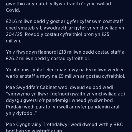
gweithio ar ymateb y llywodraeth i'r ymchwiliad
Covid.
£21.6 miliwn oedd y gost ar gyfer cyfanswm cost staff
uned ymateb y Llywodraeth ar gyfer yr ymchwiliad yn
204/25. Roedd y costau cyfreithiol bron yn £25
miliwn.
Yn y flwyddyn flaenorol £18 miliwn oedd costau staff a
£26.2 miliwn oedd y costau cyfreithiol.
Yn nhri mis cyntaf eleni mae mwy na £5 miliwn wedi ei
wario ar staff a mwy na £5 miliwn ar gostau cyfreithiol.
Mae Swyddfa'r Cabinet wedi dweud eu bod wedi
"ymrwymo yn llwyr i gefnogi gwaith yr ymchwiliad ac i
ddysgu gwersi o'r pandemig i wneud yn siŵr bod
Prydain wedi paratoi yn well ar gyfer pandemig arall
yn y dyfodol."
Mae Cynghrair y Trethdalwyr wedi dweud wrth y BBC
bod hyn yn wastraff arian.