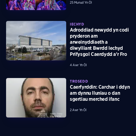
25 Munud Yn Ôl
IECHYD
Adroddiad newydd yn codi
pryderon am
arweinyddiaeth a
diwylliant Bwrdd Iechyd
Prifysgol Caerdydd a'r Fro
4 Awr Yn Ôl
TROSEDD
Caerfyrddin: Carchar i ddyn
am dynnu lluniau o dan
sgertiau merched ifanc
2 Awr Yn Ôl