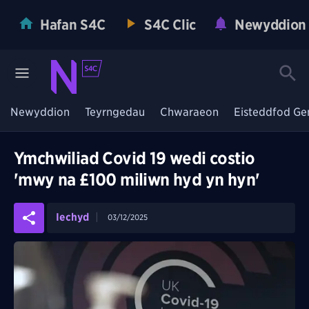
Hafan S4C
S4C Clic
Newyddion
Newyddion
Teyrngedau
Chwaraeon
Eisteddfod Ge
Ymchwiliad Covid 19 wedi costio
'mwy na £100 miliwn hyd yn hyn'
Iechyd
03/12/2025