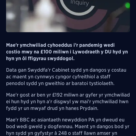
Mae'r ymchwiliad cyhoeddus i'r pandemig wedi
costio mwy na £100 miliwn i Lywodraeth y DU hyd yn
hyn yn ôl ffigyrau swyddogol.
Data gan Swyddfa'r Cabinet sydd yn dangos y costau
ac maent yn cynnwys cyngor cyfreithiol a staff
penodol sydd yn gweithio ar baratoi tystiolaeth.
Mae'r gost ar ben yr £192 miliwn ar gyfer yr ymchwiliad
ei hun hyd yn hyn a'r disgwyl yw mai'r ymchwiliad hwn
fydd yr un mwyaf drud yn hanes Prydain.
Mae'r BBC ac asiantaeth newyddion PA yn dweud eu
bod wedi gweld y dogfennau. Maent yn dangos bod yr
hyn sydd yn gyfystyr â 248 o staff llawn amser yn