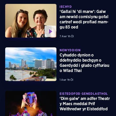
IECHYD
‘Gallai hi ’di marw’: Galw
am newid comisiynu gofal
cartref wedi profiad mam-
gu 83 oed
7 Awr Yn Ôl
NEWYDDION
Cyhuddo dynion o
ddefnyddio bechgyn o
Gaerdydd i gludo cyffuriau
o Wlad Thai
1 Awr Yn Ôl
EISTEDDFOD GENEDLAETHOL
‘Dim galw’ am adfer Theatr
y Maes meddai Prif
Weithredwr yr Eisteddfod