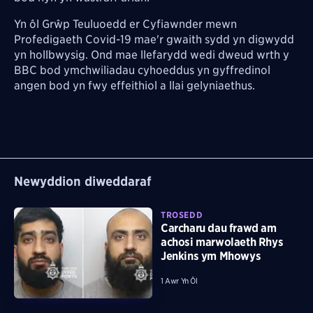
Yn ôl Grŵp Teuluoedd er Cyfiawnder mewn
Profedigaeth Covid-19 mae'r gwaith sydd yn digwydd
yn hollbwysig. Ond mae llefarydd wedi dweud wrth y
BBC bod ymchwiliadau cyhoeddus yn gyffredinol
angen bod yn fwy effeithiol a llai gelyniaethus.
Newyddion diweddaraf
TROSEDD
Carcharu dau frawd am
achosi marwolaeth Rhys
Jenkins ym Mhowys
1 Awr Yn Ôl