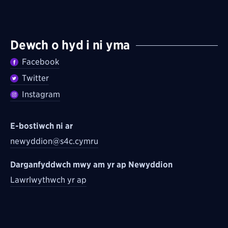
Dewch o hyd i ni yma
Facebook
Twitter
Instagram
E-bostiwch ni ar
newyddion@s4c.cymru
Darganfyddwch mwy am yr ap Newyddion
Lawrlwythwch yr ap