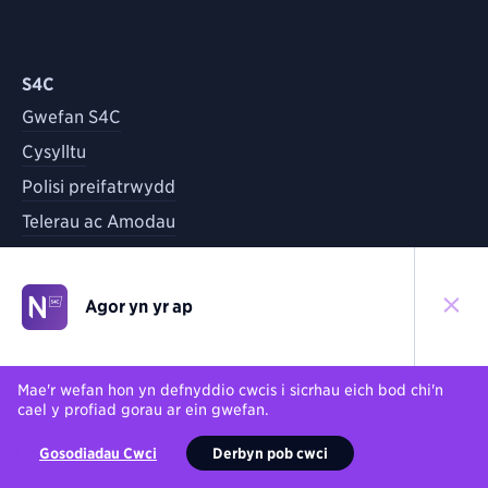
S4C
Gwefan S4C
Cysylltu
Polisi preifatrwydd
Telerau ac Amodau
Agor yn yr ap
©
2026
S4C
Yn ôl i'r brig
Mae'r wefan hon yn defnyddio cwcis i sicrhau eich bod chi'n
cael y profiad gorau ar ein gwefan.
Gosodiadau Cwci
Derbyn pob cwci