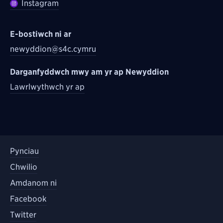
Instagram
E-bostiwch ni ar
newyddion@s4c.cymru
Darganfyddwch mwy am yr ap Newyddion
Lawrlwythwch yr ap
Pynciau
Chwilio
Amdanom ni
Facebook
Twitter