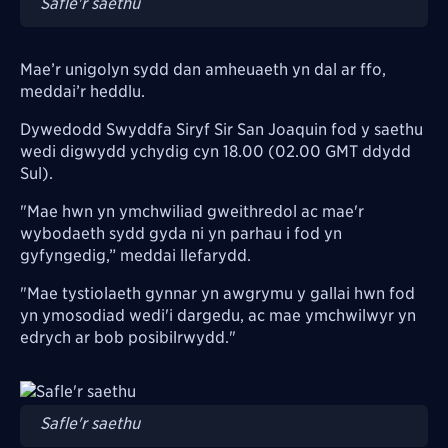
Safle'r saethu
Mae’r unigolyn sydd dan amheuaeth yn dal ar ffo,
meddai’r heddlu.
Dywedodd Swyddfa Siryf Sir San Joaquin fod y saethu
wedi digwydd ychydig cyn 18.00 (02.00 GMT ddydd
Sul).
"Mae hwn yn ymchwiliad gweithredol ac mae'r
wybodaeth sydd gyda ni yn parhau i fod yn
gyfyngedig,” meddai llefarydd.
"Mae tystiolaeth gynnar yn awgrymu y gallai hwn fod
yn ymosodiad wedi'i dargedu, ac mae ymchwilwyr yn
edrych ar bob posibilrwydd."
Image
Safle'r saethu