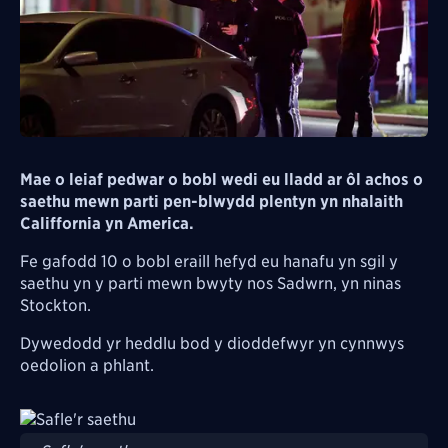
Mae o leiaf pedwar o bobl wedi eu lladd ar ôl achos o
saethu mewn parti pen-blwydd plentyn yn nhalaith
Califfornia yn America.
Fe gafodd 10 o bobl eraill hefyd eu hanafu yn sgil y
saethu yn y parti mewn bwyty nos Sadwrn, yn ninas
Stockton.
Dywedodd yr heddlu bod y dioddefwyr yn cynnwys
oedolion a phlant.
Image