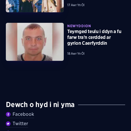
17 Awr Yn Ôl
NEWYDDION
Teyrnged teulu i ddyn a fu
farw tra'n cerdded ar
gyrion Caerfyrddin
18 Awr Yn Ôl
Dewch o hyd i ni yma
Facebook
Twitter