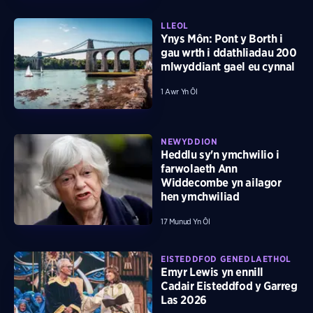
LLEOL
Ynys Môn: Pont y Borth i
gau wrth i ddathliadau 200
mlwyddiant gael eu cynnal
1 Awr Yn Ôl
NEWYDDION
Heddlu sy'n ymchwilio i
farwolaeth Ann
Widdecombe yn ailagor
hen ymchwiliad
17 Munud Yn Ôl
EISTEDDFOD GENEDLAETHOL
Emyr Lewis yn ennill
Cadair Eisteddfod y Garreg
Las 2026