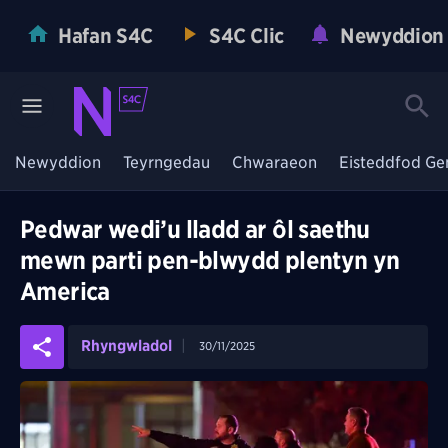
Hafan S4C
S4C Clic
Newyddion
Newyddion
Teyrngedau
Chwaraeon
Eisteddfod Ge
Pedwar wedi’u lladd ar ôl saethu
mewn parti pen-blwydd plentyn yn
America
Rhyngwladol
30/11/2025