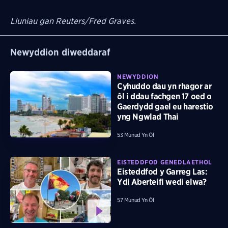
Lluniau gan Reuters/Fred Graves.
Newyddion diweddaraf
NEWYDDION
Cyhuddo dau yn rhagor ar
ôl i ddau fachgen 17 oed o
Gaerdydd gael eu harestio
yng Ngwlad Thai
53 Munud Yn Ôl
EISTEDDFOD GENEDLAETHOL
Eisteddfod y Garreg Las:
Ydi Aberteifi wedi elwa?
57 Munud Yn Ôl