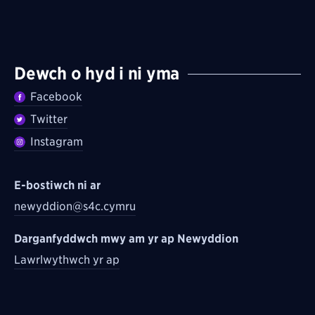
Dewch o hyd i ni yma
Facebook
Twitter
Instagram
E-bostiwch ni ar
newyddion@s4c.cymru
Darganfyddwch mwy am yr ap Newyddion
Lawrlwythwch yr ap