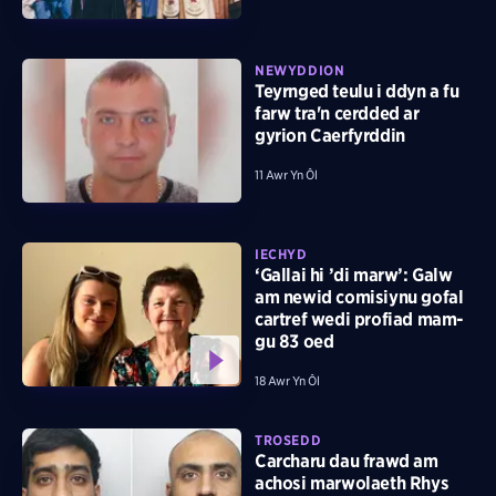
NEWYDDION
Teyrnged teulu i ddyn a fu
farw tra'n cerdded ar
gyrion Caerfyrddin
11 Awr Yn Ôl
IECHYD
‘Gallai hi ’di marw’: Galw
am newid comisiynu gofal
cartref wedi profiad mam-
gu 83 oed
18 Awr Yn Ôl
TROSEDD
Carcharu dau frawd am
achosi marwolaeth Rhys