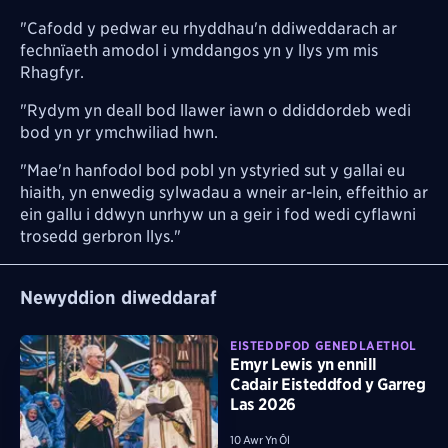
"Cafodd y pedwar eu rhyddhau'n ddiweddarach ar
fechnïaeth amodol i ymddangos yn y llys ym mis
Rhagfyr.
"Rydym yn deall bod llawer iawn o ddiddordeb wedi
bod yn yr ymchwiliad hwn.
"Mae'n hanfodol bod pobl yn ystyried sut y gallai eu
hiaith, yn enwedig sylwadau a wneir ar-lein, effeithio ar
ein gallu i ddwyn unrhyw un a geir i fod wedi cyflawni
trosedd gerbron llys."
Newyddion diweddaraf
EISTEDDFOD GENEDLAETHOL
Emyr Lewis yn ennill
Cadair Eisteddfod y Garreg
Las 2026
10 Awr Yn Ôl