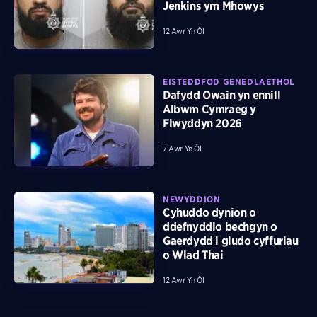
Jenkins ym Mhowys
12 Awr Yn Ôl
EISTEDDFOD GENEDLAETHOL
Dafydd Owain yn ennill
Albwm Cymraeg y
Flwyddyn 2026
7 Awr Yn Ôl
NEWYDDION
Cyhuddo dynion o
ddefnyddio bechgyn o
Gaerdydd i gludo cyffuriau
o Wlad Thai
12 Awr Yn Ôl