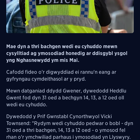
Mae dyn a thri bachgen wedi eu cyhuddo mewn
cysylltiad ag ymosodiad honedig ar ddisgybl ysgol
yng Nghasnewydd ym mis Mai.
Cafodd fideo o'r digwyddiad ei rannu'n eang ar
gyfryngau cymdeithasol ar y pryd.
Mewn datganiad ddydd Gwener, dywedodd Heddlu
Gwent fod dyn 31 oed a bechgyn 14, 13, a 12 oed oll
wedi eu cyhuddo.
Dywedodd y Prif Gwnstabl Cynorthwyol Vicki
Townsend: "Rydym wedi cyhuddo pedwar o bobl - dyn
31 oed a thri bachgen, 14, 13 a 12 oed - o ymosod fel
rhan o'r ymchwiliad parhaus i ymosodiad yn
Llyswyry
.