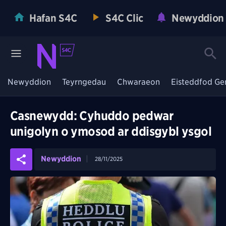
Hafan S4C
S4C Clic
Newyddion
Newyddion
Teyrngedau
Chwaraeon
Eisteddfod Ge
Casnewydd: Cyhuddo pedwar
unigolyn o ymosod ar ddisgybl ysgol
Newyddion
28/11/2025