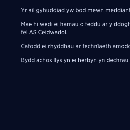
Yr ail gyhuddiad yw bod mewn meddiant 
Mae hi wedi ei hamau o feddu ar y ddogf
fel AS Ceidwadol.
Cafodd ei rhyddhau ar fechnïaeth amodo
Bydd achos llys yn ei herbyn yn dechrau