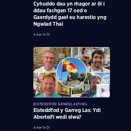
Cyhuddo dau yn rhagor ar ôl i
ddau fachgen 17 oed o
Gaerdydd gael eu harestio yng
Ngwlad Thai
4 Awr Yn Ôl
EISTEDDFOD GENEDLAETHOL
Eisteddfod y Garreg Las: Ydi
Aberteifi wedi elwa?
4 Awr Yn Ôl