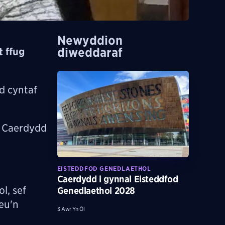
Newyddion
diweddaraf
 ffug
d cyntaf
n Caerdydd
EISTEDDFOD GENEDLAETHOL
Caerdydd i gynnal Eisteddfod
l, sef
Genedlaethol 2028
eu'n
3 Awr Yn Ôl