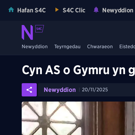
Hafan S4C
S4C Clic
Newyddion
Newyddion
Teyrngedau
Chwaraeon
Eisted
Cyn AS o Gymru yn g
Newyddion
20/11/2025