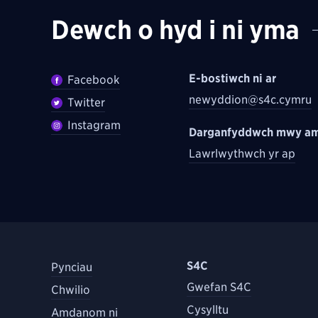
Dewch o hyd i ni yma
E-bostiwch ni ar
Facebook
newyddion@s4c.cymru
Twitter
Instagram
Darganfyddwch mwy am
Lawrlwythwch yr ap
S4C
Pynciau
Gwefan S4C
Chwilio
Cysylltu
Amdanom ni