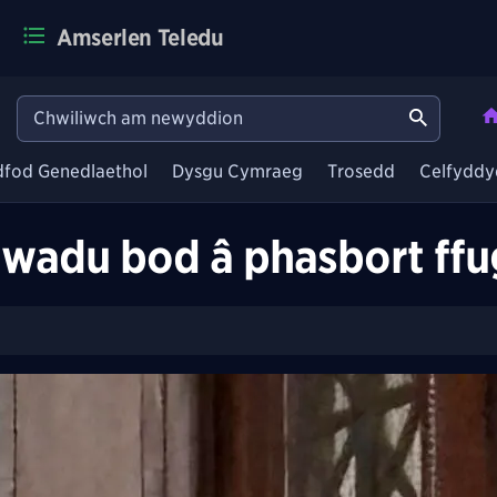
Amserlen Teledu
dfod Genedlaethol
Dysgu Cymraeg
Trosedd
Celfyddy
wadu bod â phasbort ffu