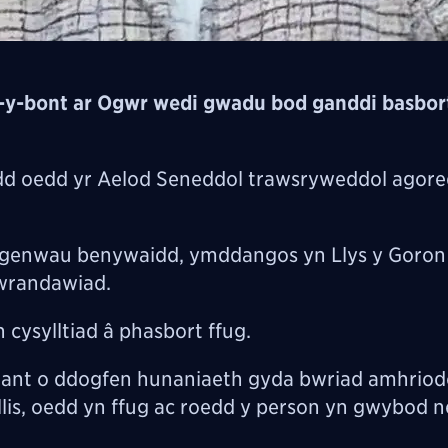
y-bont ar Ogwr wedi gwadu bod ganddi basbort
ydd oedd yr Aelod Seneddol trawsryweddol agore
hagenwau benywaidd, ymddangos yn Llys y Goro
gwrandawiad.
ysylltiad â phasbort ffug.
nt o ddogfen hunaniaeth gyda bwriad amhriodo
lis, oedd yn ffug ac roedd y person yn gwybod n