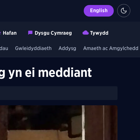
English
Hafan
Dysgu Cymraeg
Tywydd
dau
Gwleidyddiaeth
Addysg
Amaeth ac Amgylchedd
g yn ei meddiant