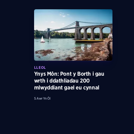
LLEOL
Ynys Môn: Pont y Borth i gau
wrth i ddathliadau 200
mlwyddiant gael eu cynnal
5 Awr Yn Ôl