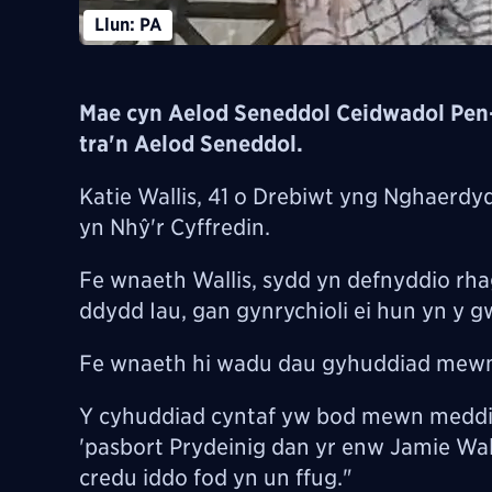
Llun: PA
Mae cyn Aelod Seneddol Ceidwadol Pen-
tra'n Aelod Seneddol.
Katie Wallis, 41 o Drebiwt yng Nghaerd
yn Nhŷ'r Cyffredin.
Fe wnaeth Wallis, sydd yn defnyddio r
ddydd Iau, gan gynrychioli ei hun yn y 
Fe wnaeth hi wadu dau gyhuddiad mewn c
Y cyhuddiad cyntaf yw bod mewn meddia
'pasbort Prydeinig dan yr enw Jamie Wal
credu iddo fod yn un ffug."