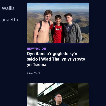
Wallis.
asanaethu
NEWYDDION
Dyn ifanc o'r gogledd sy'n
seiclo i Wlad Thai yn yr ysbyty
yn Tsieina
2 Awr Yn Ôl