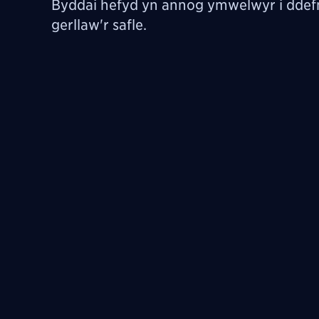
Byddai hefyd yn annog ymwelwyr i ddef
gerllaw'r safle.