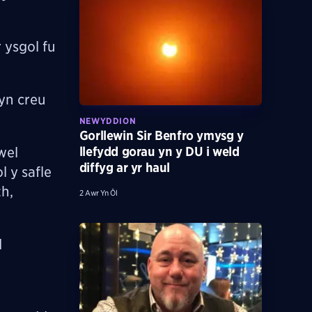
 ysgol fu
yn creu
NEWYDDION
Gorllewin Sir Benfro ymysg y
wel
llefydd gorau yn y DU i weld
diffyg ar yr haul
 y safle
h,
2 Awr Yn Ôl
d