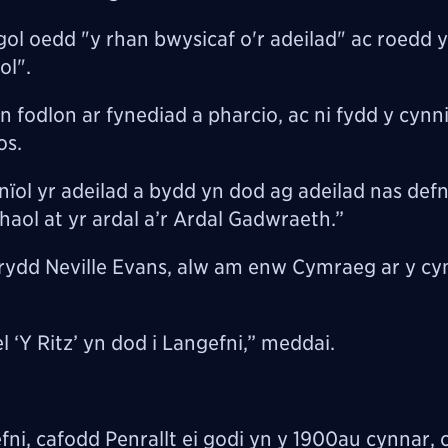
l oedd "y rhan bwysicaf o'r adeilad" ac roedd 
ol".
fodlon ar fynediad a pharcio, ac ni fydd y cynn
os.
ïol yr adeilad a bydd yn dod ag adeilad nas def
haol at yr ardal a’r Ardal Gadwraeth.”
rydd Neville Evans, alw am enw Cymraeg ar y cyn
 ‘Y Ritz’ yn dod i Langefni,” meddai.
efni, cafodd Penrallt ei godi yn y 1900au cynnar, 