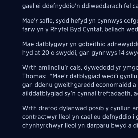
gael ei ddefnyddio'n ddiweddarach fel c
Mae’r safle, sydd hefyd yn cynnwys cofgol
farw yn y Rhyfel Byd Cyntaf, bellach we
Mae datblygwyr yn gobeithio adnewyddu'
hyd at 20 o swyddi, gan gynnwys 14 swyd
Wrth amlinellu’r cais, dywedodd yr ymge
Thomas: “Mae’r datblygiad wedi’i gynll
gan ddenu gweithgaredd economaidd a ch
ailddatblygiad sy’n cynnal treftadaeth, a
Wrth drafod dylanwad posib y cynllun a
contractwyr lleol yn cael eu defnyddio i
chynhyrchwyr lleol yn darparu bwyd a diod