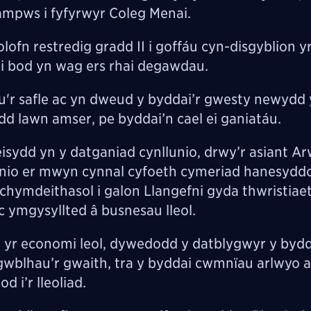
ampws i fyfyrwyr Coleg Menai.
ofn restredig gradd II i goffáu cyn-disgyblion yr
di bod yn wag ers rhai degawdau.
r safle ac yn dweud y byddai’r gwesty newydd 
d lawn amser, pe byddai’n cael ei ganiatáu.
isydd yn y datganiad cynllunio, drwy’r asiant Ar
unio er mwyn cynnal cyfoeth cymeriad hanesyddol
ymdeithasol i galon Llangefni gyda thwristiaet
c ymgysyllted â busnesau lleol.
r yr economi leol, dywedodd y datblygwyr y byd
 gwblhau’r gwaith, tra y byddai cwmnïau arlwyo a
 i’r lleoliad.