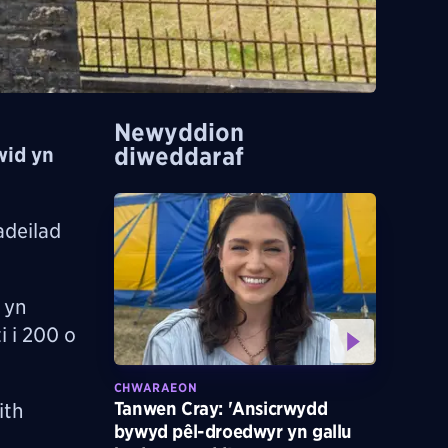
Newyddion
diweddaraf
wid yn
adeilad
 yn
i i 200 o
CHWARAEON
Tanwen Cray: 'Ansicrwydd
ith
bywyd pêl-droedwyr yn gallu