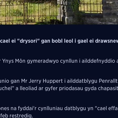
cael ei "drysori" gan bobl leol i gael ei drawsne
r Ynys Môn gymeradwyo cynllun i ailddefnyddio 
nio gan Mr Jerry Huppert i ailddatblygu Penrallt
chel” a lleoliad ar gyfer priodasau gyda chapasit
 na fyddai'r cynlluniau datblygu yn "cael effa
feb restredig.