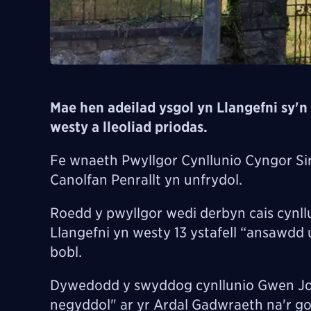
Mae hen adeilad ysgol yn Llangefni sy'n 
westy a lleoliad priodas.
Fe wnaeth Pwyllgor Cynllunio Cyngor Si
Canolfan Penrallt yn unfrydol.
Roedd y pwyllgor wedi derbyn cais cynllu
Llangefni yn westy 13 ystafell “ansawdd u
bobl.
Dywedodd y swyddog cynllunio Gwen Jones
negyddol" ar yr Ardal Gadwraeth na'r go