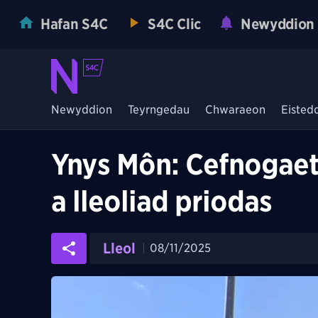
Hafan S4C
S4C Clic
Newyddion
Newyddion
Teyrngedau
Chwaraeon
Eisted
Ynys Môn: Cefnogaeth
a lleoliad priodas
Lleol
08/11/2025