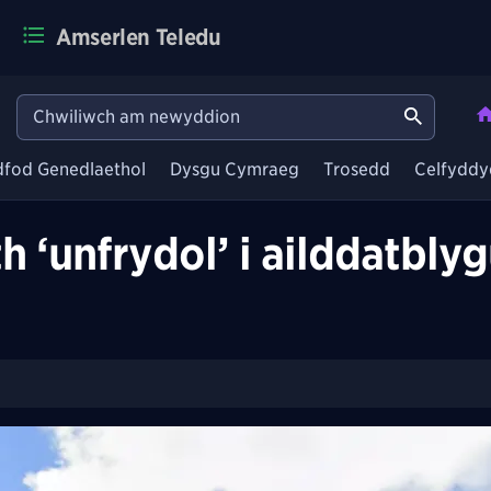
Amserlen Teledu
dfod Genedlaethol
Dysgu Cymraeg
Trosedd
Celfyddy
 ‘unfrydol’ i ailddatbly