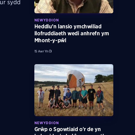
ur sydd
NEWYDDION
Heddlu’n lansio ymchwiliad
llofruddiaeth wedi anhrefn ym
Mhont-y-pŵl
15 Awr Yn Ôl
NEWYDDION
Grŵp o Sgowtiaid o'r de yn