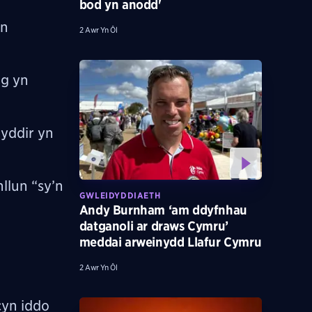
bod yn anodd'
yn
2 Awr Yn Ôl
ig yn
nyddir yn
llun “sy’n
GWLEIDYDDIAETH
Andy Burnham ‘am ddyfnhau
datganoli ar draws Cymru’
meddai arweinydd Llafur Cymru
2 Awr Yn Ôl
cyn iddo