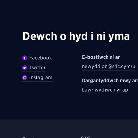
Dewch o hyd i ni yma
E-bostiwch ni ar
Facebook
newyddion@s4c.cymru
Twitter
Instagram
Darganfyddwch mwy am
Lawrlwythwch yr ap