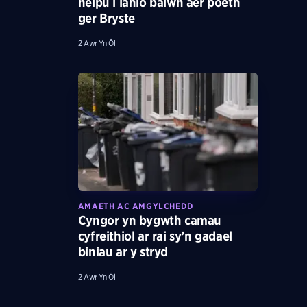
helpu i lanio balŵn aer poeth
ger Bryste
2 Awr Yn Ôl
AMAETH AC AMGYLCHEDD
Cyngor yn bygwth camau
cyfreithiol ar rai sy’n gadael
biniau ar y stryd
2 Awr Yn Ôl