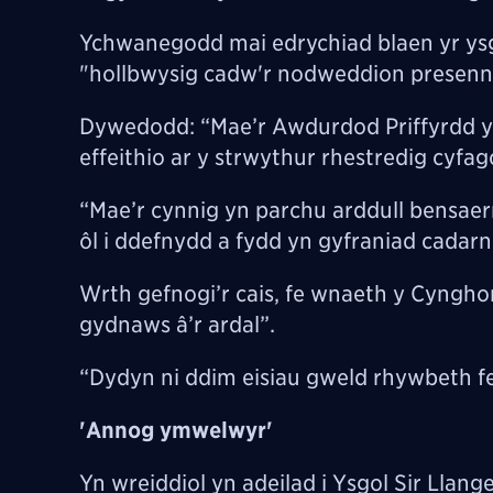
Ychwanegodd mai edrychiad blaen yr ysgo
"hollbwysig cadw'r nodweddion presenn
Dywedodd: “Mae’r Awdurdod Priffyrdd yn 
effeithio ar y strwythur rhestredig cyfag
“Mae’r cynnig yn parchu arddull bensaern
ôl i ddefnydd a fydd yn gyfraniad cadarn
Wrth gefnogi’r cais, fe wnaeth y Cyngho
gydnaws â’r ardal”.
“Dydyn ni ddim eisiau gweld rhywbeth fel
'Annog ymwelwyr'
Yn wreiddiol yn adeilad i Ysgol Sir Llang