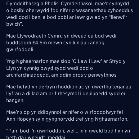
Cymdeithaseg a Pholisi Cymdeithasol, mae'r cynnydd
o bosibl oherwydd fod nifer o wasanaethau cyhoeddus
wedi dod i ben, a bod pobl ar lawr gwlad yn “llenwi’r
bwlch”.
Mae Llywodraeth Cymru yn dweud eu bod wedi
buddsoddi £4.6m mewn cynlluniau i annog
gwirfoddoli.
Yng Nghaernarfon mae siop 'O Law i Law' ar Stryd y
Llyn yn cynnig bwyd sydd wedi dod o
archfarchnadoedd, am ddim dros y penwythnos.
Mae hefyd yn derbyn rhoddion ac yn gwerthu teganau,
llyfrau a dillad am brif rhesymol i deuluoedd sydd eu
hangen.
Mae’r siop yn ddibynnol ar nifer o wirfoddolwyr fel
Ann Hopcyn sy’n gynghorydd tref yng Nghaernarfon.
“Pam bod i’n gwirfoddoli, wel... ni’n gweld bod hyn yn
beth da i wneud”, meddai.