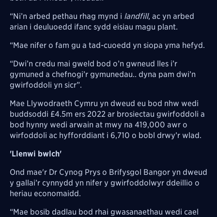
“Ni’n arbed pethau rhag mynd i
landfill
, ac yn arbed
arian i deuluoedd ifanc sydd eisiau magu plant.
“Mae nifer o fam gu a tad-cuoedd yn siopa yma hefyd.
“Dwi’n credu mai gweld bod o’n gwneud lles i’r
gymuned a chefnogi’r gymunedau.. dyna pam dwi’n
gwirfoddoli yn sicr”.
Mae Llywodraeth Cymru yn dweud eu bod nhw wedi
buddsoddi £4.5m ers 2022 ar brosiectau gwirfoddoli a
bod hynny wedi arwain at mwy na 419,000 awr o
wirfoddoli ac hyfforddiant i 6,710 o bobl drwy’r wlad.
'Llenwi bwlch'
Ond mae'r Dr Cynog Prys o Brifysgol Bangor yn dweud
y gallai’r cynnydd yn nifer y gwirfoddolwyr ddeillio o
heriau economaidd.
“Mae bosib dadlau bod rhai gwasanaethau wedi cael