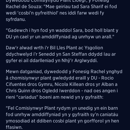
Dywedodd Comisiynydd Plant Lloegr, y Fonesig
Rachel de Souza: "Mae geiriau tad Sara Sharif ei fod
wedi 'cosbi’n gyfreithiol' nes iddi farw wedi fy
syfrdanu.
"Gadewch i hyn fod yn waddol Sara, bod holl blant y
DU yn cael yr un amddiffyniad ag unrhyw un arall."
Daw'r alwad wrth i’r Bil Lles Plant ac Ysgolion
ddychwelyd i’r Senedd yn San Steffan ddydd Iau ar
gyfer ei ail ddarlleniad yn Nhŷ’r Arglwyddi.
Mewn datganiad, dywedodd y Fonesig Rachel ynghyd
â chomisiynwyr plant gwledydd eraill y DU - Rocio
Cifuentes dros Gymru, Nicola Killean dros yr Alban a
Chris Quinn dros Ogledd Iwerddon - nad oes angen i
rieni "cariadus" boeni am newid yn y gyfraith:
"Fel Comisiynwyr Plant rydym yn unedig yn ein barn
fod unrhyw amddiffyniad yn y gyfraith sy’n caniatáu
ymosodiad at ddiben cosbi plant yn gorfforol yn hen
ffasiwn.