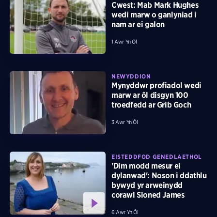
Cwest: Mab Mark Hughes
wedi marw o ganlyniad i
nam ar ei galon
1 Awr Yn Ôl
NEWYDDION
Mynyddwr profiadol wedi
marw ar ôl disgyn 100
troedfedd ar Grib Goch
3 Awr Yn Ôl
EISTEDDFOD GENEDLAETHOL
'Dim modd mesur ei
dylanwad': Noson i ddathlu
bywyd yr arweinydd
corawl Sioned James
6 Awr Yn Ôl