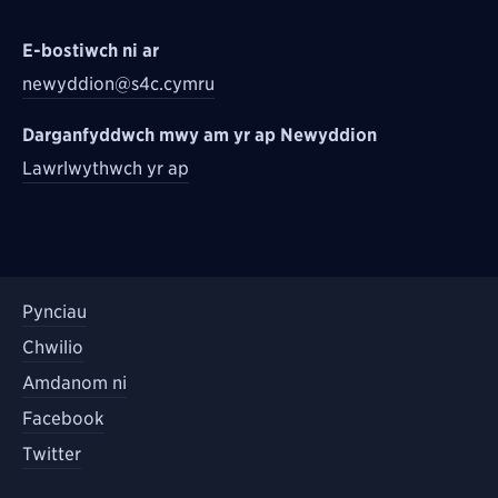
E-bostiwch ni ar
newyddion@s4c.cymru
Darganfyddwch mwy am yr ap Newyddion
Lawrlwythwch yr ap
Pynciau
Chwilio
Amdanom ni
Facebook
Twitter