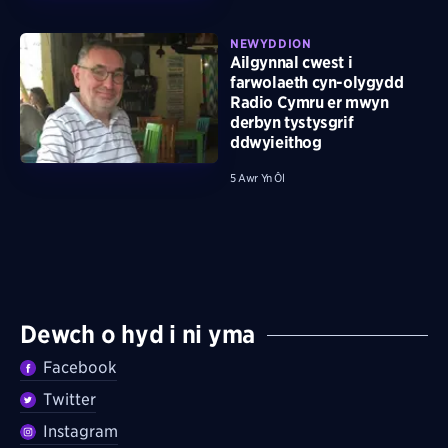
NEWYDDION
Ailgynnal cwest i
farwolaeth cyn-olygydd
Radio Cymru er mwyn
derbyn tystysgrif
ddwyieithog
5 Awr Yn Ôl
Dewch o hyd i ni yma
Facebook
Twitter
Instagram