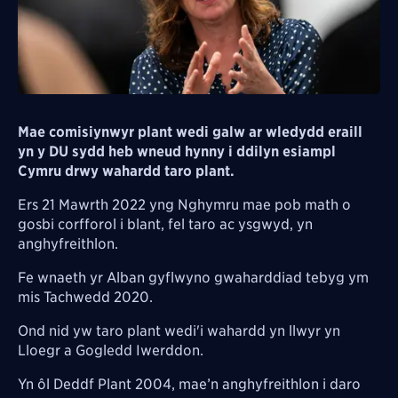
Mae comisiynwyr plant wedi galw ar wledydd eraill
yn y DU sydd heb wneud hynny i ddilyn esiampl
Cymru drwy wahardd taro plant.
Ers 21 Mawrth 2022 yng Nghymru mae pob math o
gosbi corfforol i blant, fel taro ac ysgwyd, yn
anghyfreithlon.
Fe wnaeth yr Alban gyflwyno gwaharddiad tebyg ym
mis Tachwedd 2020.
Ond nid yw taro plant wedi'i wahardd yn llwyr yn
Lloegr a Gogledd Iwerddon.
Yn ôl Deddf Plant 2004, mae’n anghyfreithlon i daro