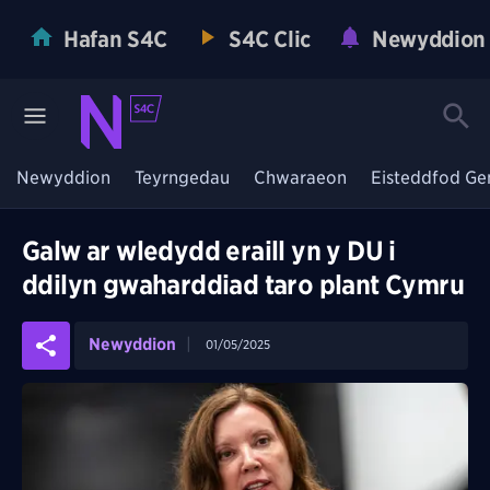
Hafan S4C
S4C Clic
Newyddion
Newyddion
Teyrngedau
Chwaraeon
Eisteddfod Ge
Galw ar wledydd eraill yn y DU i
ddilyn gwaharddiad taro plant Cymru
Newyddion
01/05/2025