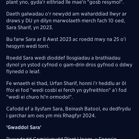
plant yno, gyda'r eithriad lle mae’n "gosb resymol".
Daeth galwadau o'r newydd am waharddiad llwyr ar
draws y DU yn dilyn marwolaeth merch fach 10 oed,
Sara Sharif,
yn 2023.
Bu farw Sara ar 8 Awst 2023 ac roedd mwy na 25 o’i
hesgyrn wedi torri.
Roedd Sara wedi dioddef llosgiadau a brathiadau
dynol yn ystod cyfnod o gam-drin dros gyfnod o ddwy
flynedd o leiaf.
Fe wnaeth ei thad, Urfan Sharif, honni i’r heddlu ar ôl
ffoi ei fod "wedi cosbi ei ferch yn gyfreithlon" a’i fod
"wedi ei churo hi’n ormodol".
Cafodd ef a llysfam Sara, Beinash Batool, eu dedfrydu
i garchar am oes ym mis Rhagfyr 2024.
'Gwaddol Sara'