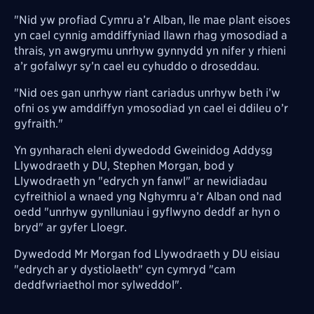
"Nid yw profiad Cymru a’r Alban, lle mae plant eisoes
yn cael cynnig amddiffyniad llawn rhag ymosodiad a
thrais, yn awgrymu unrhyw gynnydd yn nifer y rhieni
a’r gofalwyr sy’n cael eu cyhuddo o droseddau.
"Nid oes gan unrhyw riant cariadus unrhyw beth i’w
ofni os yw amddiffyn ymosodiad yn cael ei ddileu o’r
gyfraith."
Yn gynharach eleni dywedodd Gweinidog Addysg
Llywodraeth y DU, Stephen Morgan, bod y
Llywodraeth yn "edrych yn fanwl" ar newidiadau
cyfreithiol a wnaed yng Nghymru a’r Alban ond nad
oedd "unrhyw gynlluniau i gyflwyno deddf ar hyn o
bryd" ar gyfer Lloegr.
Dywedodd Mr Morgan fod Llywodraeth y DU eisiau
"edrych ar y dystiolaeth" cyn cymryd "cam
deddfwriaethol mor sylweddol".