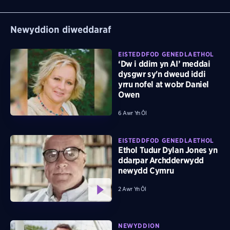
Newyddion diweddaraf
EISTEDDFOD GENEDLAETHOL
‘Dw i ddim yn AI’ meddai
dysgwr sy'n dweud iddi
yrru nofel at wobr Daniel
Owen
6 Awr Yn Ôl
EISTEDDFOD GENEDLAETHOL
Ethol Tudur Dylan Jones yn
ddarpar Archdderwydd
newydd Cymru
2 Awr Yn Ôl
NEWYDDION