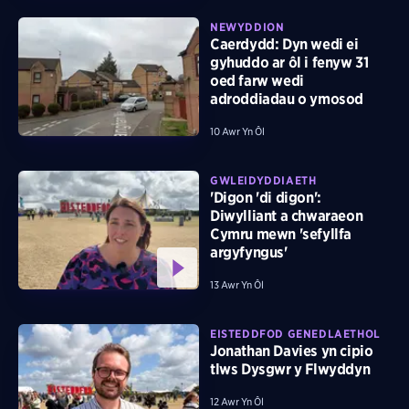
NEWYDDION
Caerdydd: Dyn wedi ei
gyhuddo ar ôl i fenyw 31
oed farw wedi
adroddiadau o ymosod
10 Awr Yn Ôl
GWLEIDYDDIAETH
'Digon 'di digon':
Diwylliant a chwaraeon
Cymru mewn 'sefyllfa
argyfyngus'
13 Awr Yn Ôl
EISTEDDFOD GENEDLAETHOL
Jonathan Davies yn cipio
tlws Dysgwr y Flwyddyn
12 Awr Yn Ôl