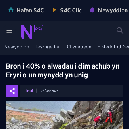
Hafan S4C
S4C Clic
Newyddion
Newyddion
Teyrngedau
Chwaraeon
Eisteddfod Ge
Bron i 40% o alwadau i dîm achub yn
Eryri o un mynydd yn unig
Lleol
28/04/2025