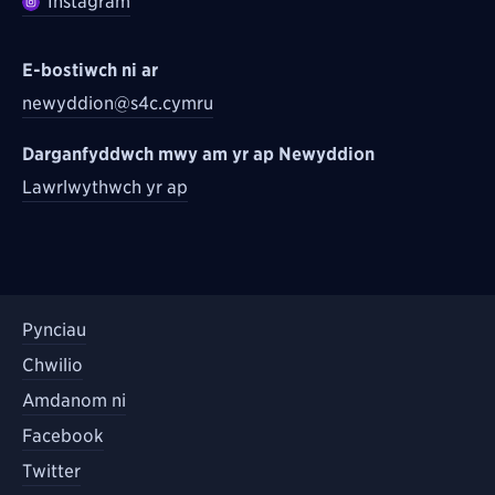
Instagram
E-bostiwch ni ar
newyddion@s4c.cymru
Darganfyddwch mwy am yr ap Newyddion
Lawrlwythwch yr ap
Pynciau
Chwilio
Amdanom ni
Facebook
Twitter