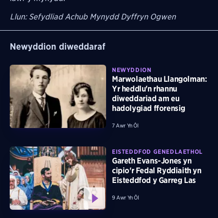
Llun: Sefydliad Achub Mynydd Dyffryn Ogwen
Newyddion diweddaraf
NEWYDDION
Marwolaethau Llangolman:
Yr heddlu'n rhannu
diweddariad am eu
hadolygiad fforensig
7 Awr Yn Ôl
EISTEDDFOD GENEDLAETHOL
Gareth Evans-Jones yn
cipio'r Fedal Ryddiaith yn
Eisteddfod y Garreg Las
9 Awr Yn Ôl