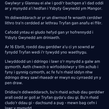
Gwylwyr y Glannau ei alw i godi'r bachgen a'i dad oddi
ar y mynydd a'i hedfan i Ysbyty Gwynedd ym Mangor.
Yn ddiweddarach ar yr un diwrnod fe wnaeth cerddwr
lithro tra'n cerdded ar lethrau Tryfan gan anafu ei ffêr.
Cafodd yntau ei gludo hefyd gan yr hofrennydd i
Ysbyty Gwynedd am driniaeth.
Ar 16 Ebrill, roedd dau gerddwr a'u ci yn sownd ar
fynydd Tryfan wedi i'r tywydd yno waethygu.
Llwyddodd un i ddringo i lawr o'r mynydd a galw am
gymorth. Aeth chwech o wirfoddolwyr y tîm achub i
fyny i gynnig cymorth, ac fe fu'n rhaid iddyn nhw
ddringo drwy sawl rhaeadr er mwyn eu cyrraedd yn y
pen draw.
Dridiau'n ddiweddarach, bu'n rhaid achub dau gerddwr
arall oedd ar goll ar Tryfan gyda'u dau gi. Bu'n rhaid
cludo'r ddau gi - dachsund a pug - mewn bag cefn i
lawr y mynydd.