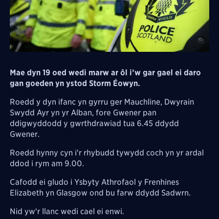
Mae dyn 19 oed wedi marw ar ôl i’w gar gael ei daro
gan goeden yn ystod Storm Éowyn.
Roedd y dyn ifanc yn gyrru ger Mauchline, Dwyrain
Swydd Ayr yn yr Alban, fore Gwener pan
ddigwyddodd y gwrthdrawiad tua 6.45 ddydd
Gwener.
Roedd hynny cyn i'r rhybudd tywydd coch yn yr ardal
ddod i rym am 9.00.
Cafodd ei gludo i Ysbyty Athrofaol y Frenhines
Elizabeth yn Glasgow ond bu farw ddydd Sadwrn.
Nid yw'r llanc wedi cael ei enwi.