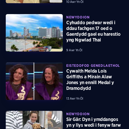
10 Awr Yn Ôl
NEWYDDION
Cyhuddo pedwar wedi i
ddau fachgen 17 oed o
Gaerdydd gael eu harestio
yng Ngwlad Thai
9 Awr Yn Ôl
EISTEDDFOD GENEDLAETHOL
Cywaith Melda Lois
Griffiths a Mirain Alaw
Jones yn ennill Medal y
Dramodydd
13 Awr Yn Ôl
NEWYDDION
Sir Gâr: Dyn i ymddangos
yn y llys wedi i fenyw farw