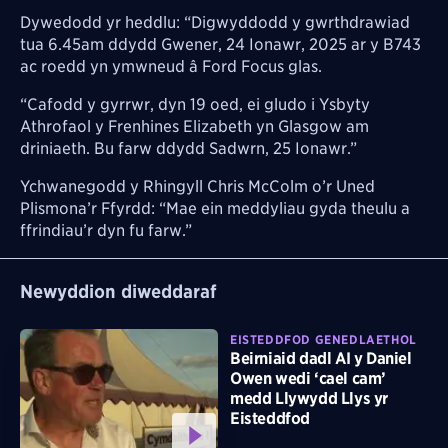
Dywedodd yr heddlu: “Digwyddodd y gwrthdrawiad
tua 6.45am ddydd Gwener, 24 Ionawr, 2025 ar y B743
ac roedd yn ymwneud â Ford Focus glas.
“Cafodd y gyrrwr, dyn 19 oed, ei gludo i Ysbyty
Athrofaol y Frenhines Elizabeth yn Glasgow am
driniaeth. Bu farw ddydd Sadwrn, 25 Ionawr.”
Ychwanegodd y Rhingyll Chris McColm o’r Uned
Plismona’r Ffyrdd: “Mae ein meddyliau gyda theulu a
ffrindiau’r dyn fu farw.”
Newyddion diweddaraf
EISTEDDFOD GENEDLAETHOL
Beirniaid dadl AI y Daniel
Owen wedi ‘cael cam’
medd Llywydd Llys yr
Eisteddfod