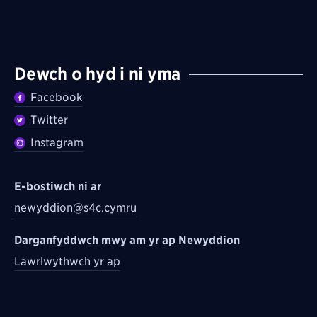
Dewch o hyd i ni yma
Facebook
Twitter
Instagram
E-bostiwch ni ar
newyddion@s4c.cymru
Darganfyddwch mwy am yr ap Newyddion
Lawrlwythwch yr ap