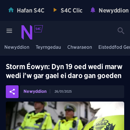
Hafan S4C
S4C Clic
Newyddion
Newyddion
Teyrngedau
Chwaraeon
Eisteddfod Ge
Storm Éowyn: Dyn 19 oed wedi marw
wedi i'w gar gael ei daro gan goeden
Newyddion
26/01/2025