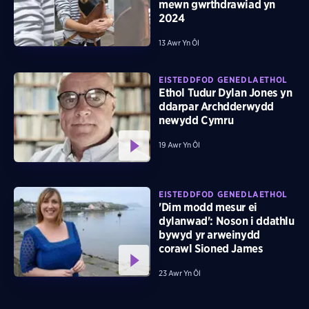
mewn gwrthdrawiad yn
2024
13 Awr Yn Ôl
EISTEDDFOD GENEDLAETHOL
Ethol Tudur Dylan Jones yn
ddarpar Archdderwydd
newydd Cymru
19 Awr Yn Ôl
EISTEDDFOD GENEDLAETHOL
'Dim modd mesur ei
dylanwad': Noson i ddathlu
bywyd yr arweinydd
corawl Sioned James
23 Awr Yn Ôl