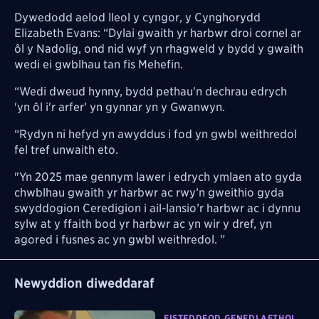
Dywedodd aelod lleol y cyngor, y Cynghorydd
Elizabeth Evans: “Dylai gwaith yr harbwr droi cornel ar
ôl y Nadolig, ond nid wyf yn rhagweld y bydd y gwaith
wedi ei gwblhau tan fis Mehefin.
“Wedi dweud hynny, bydd pethau'n dechrau edrych
'yn ôl i'r arfer' yn gynnar yn y Gwanwyn.
“Rydyn ni hefyd yn awyddus i fod yn gwbl weithredol
fel tref unwaith eto.
"Yn 2025 mae gennym lawer i edrych ymlaen ato gyda
chwblhau gwaith yr harbwr ac rwy’n gweithio gyda
swyddogion Ceredigion i ail-lansio’r harbwr ac i dynnu
sylw at y ffaith bod yr harbwr ac yn wir y dref, yn
agored i fusnes ac yn gwbl weithredol. ”
Newyddion diweddaraf
EISTEDDFOD GENEDLAETHOL