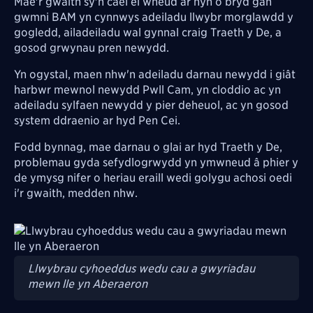
Mae'r gwaith sy'n cael ei wneud ar hyn o bryd gan
gwmni BAM yn cynnwys adeiladu llwybr morglawdd y
gogledd, ailadeiladu wal gynnal craig Traeth y De, a
gosod grwynau pren newydd.
Yn ogystal, maen nhw'n adeiladu darnau newydd i giât
harbwr mewnol newydd Pwll Cam, yn cloddio ac yn
adeiladu sylfaen newydd y pier deheuol, ac yn gosod
system ddraenio ar hyd Pen Cei.
Fodd bynnag, mae darnau o glai ar hyd Traeth y De,
problemau gyda sefydlogrwydd yn ymwneud â phier y
de ymysg nifer o heriau eraill wedi golygu achosi oedi
i'r gwaith, medden nhw.
Image
Llwybrau cyhoeddus wedu cau a gwyriadau
mewn lle yn Aberaeron