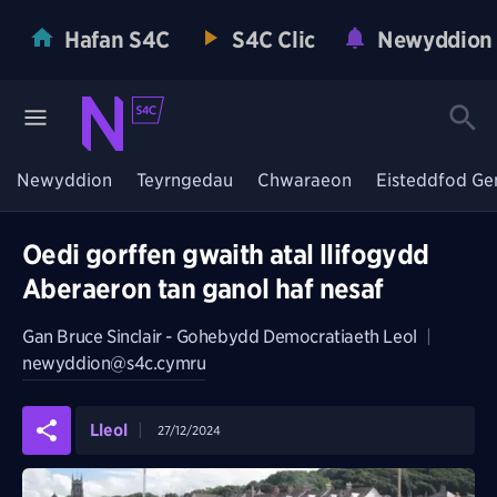
Hafan S4C
S4C Clic
Newyddion
Newyddion
Teyrngedau
Chwaraeon
Eisteddfod Ge
Oedi gorffen gwaith atal llifogydd
Aberaeron tan ganol haf nesaf
Gan
Bruce Sinclair - Gohebydd Democratiaeth Leol
|
newyddion@s4c.cymru
Lleol
27/12/2024