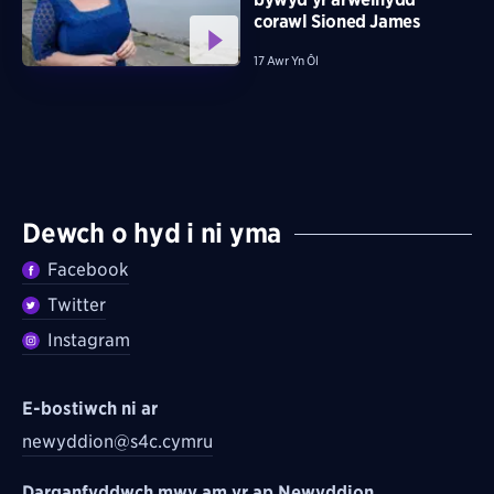
corawl Sioned James
17 Awr Yn Ôl
Dewch o hyd i ni yma
Facebook
Twitter
Instagram
E-bostiwch ni ar
newyddion@s4c.cymru
Darganfyddwch mwy am yr ap Newyddion