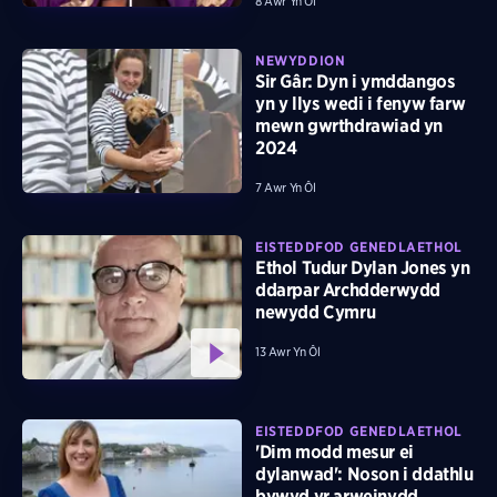
8 Awr Yn Ôl
NEWYDDION
Sir Gâr: Dyn i ymddangos
yn y llys wedi i fenyw farw
mewn gwrthdrawiad yn
2024
7 Awr Yn Ôl
EISTEDDFOD GENEDLAETHOL
Ethol Tudur Dylan Jones yn
ddarpar Archdderwydd
newydd Cymru
13 Awr Yn Ôl
EISTEDDFOD GENEDLAETHOL
'Dim modd mesur ei
dylanwad': Noson i ddathlu
bywyd yr arweinydd