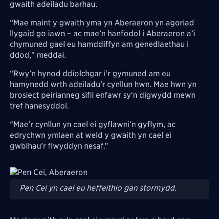
gwaith adeiladu barhau.
“Mae maint y gwaith yma yn Aberaeron yn agoriad
llygaid go iawn – ac mae’n hanfodol i Aberaeron a’i
chymuned gael eu hamddiffyn am genedlaethau i
ddod," meddai.
“Rwy’n hynod ddiolchgar i’r gymuned am eu
hamynedd wrth adeiladu’r cynllun hwn. Mae hwn yn
brosiect peirianneg sifil enfawr sy'n digwydd mewn
tref hanesyddol.
“Mae’r cynllun yn cael ei gyflawni’n gyflym, ac
edrychwn ymlaen at weld y gwaith yn cael ei
gwblhau’r flwyddyn nesaf.”
Image
Pen Cei yn cael eu heffeithio gan stormydd.