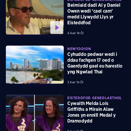
Beirniaid dadl AI y Daniel
Owen wedi ‘cael cam’
medd Llywydd Llys yr
Eisteddfod
4 Awr Yn Ôl
NEWYDDION
Cyhuddo pedwar wedi i
ddau fachgen 17 oed o
Gaerdydd gael eu harestio
yng Ngwlad Thai
3 Awr Yn Ôl
EISTEDDFOD GENEDLAETHOL
Cywaith Melda Lois
Griffiths a Mirain Alaw
Jones yn ennill Medal y
Dramodydd