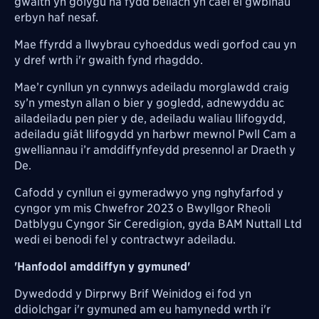
gwaith yn golygu na fydd bellach yn cael ei gwblhau
erbyn haf nesaf.
Mae ffyrdd a llwybrau cyhoeddus wedi gorfod cau yn
y dref wrth i'r gwaith fynd rhagddo.
Mae’r cynllun yn cynnwys adeiladu morglawdd craig
sy’n ymestyn allan o bier y gogledd, adnewyddu ac
ailadeiladu pen pier y de, adeiladu waliau llifogydd,
adeiladu giât llifogydd yn harbwr mewnol Pwll Cam a
gwelliannau i’r amddiffynfeydd presennol ar Draeth y
De.
Cafodd y cynllun ei gymeradwyo yng nghyfarfod y
cyngor ym mis Chwefror 2023 o Bwyllgor Rheoli
Datblygu Cyngor Sir Ceredigion, gyda BAM Nuttall Ltd
wedi ei benodi fel y contractwyr adeiladu.
'Hanfodol amddiffyn y gymuned'
Dywedodd y Dirprwy Brif Weinidog ei fod yn
ddiolchgar i'r gymuned am eu hamynedd wrth i'r