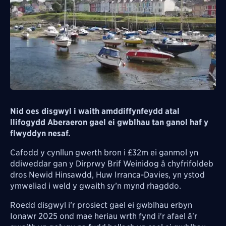
Nid oes disgwyl i waith amddiffynfeydd atal
llifogydd Aberaeron gael ei gwblhau tan ganol haf y
flwyddyn nesaf.
Cafodd y cynllun gwerth bron i £32m ei ganmol yn
ddiweddar gan y Dirprwy Brif Weinidog â chyfrifoldeb
dros Newid Hinsawdd, Huw Irranca-Davies, yn ystod
ymweliad i weld y gwaith sy’n mynd rhagddo.
Roedd disgwyl i’r prosiect gael ei gwblhau erbyn
Ionawr 2025 ond mae heriau wrth fynd i'r afael â'r