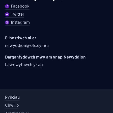
Facebook
Twitter
Instagram
E-bostiwch ni ar
newyddion@s4c.cymru
Darganfyddwch mwy am yr ap Newyddion
Lawrlwythwch yr ap
Pynciau
Chwilio