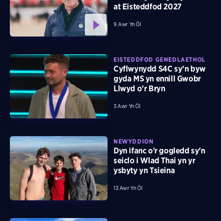
at Eisteddfod 2027
9 Awr Yn Ôl
EISTEDDFOD GENEDLAETHOL
Cyflwynydd S4C sy’n byw
gyda MS yn ennill Gwobr
Llwyd o’r Bryn
3 Awr Yn Ôl
NEWYDDION
Dyn ifanc o'r gogledd sy'n
seiclo i Wlad Thai yn yr
ysbyty yn Tsieina
13 Awr Yn Ôl