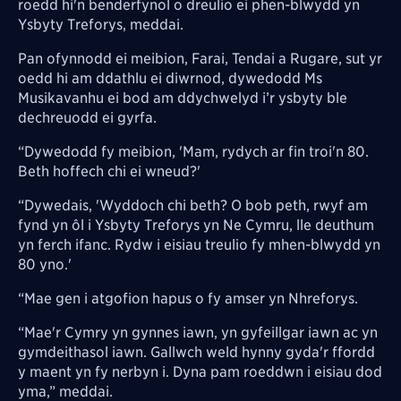
roedd hi'n benderfynol o dreulio ei phen-blwydd yn
Ysbyty Treforys, meddai.
Pan ofynnodd ei meibion, Farai, Tendai a Rugare, sut yr
oedd hi am ddathlu ei diwrnod, dywedodd Ms
Musikavanhu ei bod am ddychwelyd i’r ysbyty ble
dechreuodd ei gyrfa.
“Dywedodd fy meibion, 'Mam, rydych ar fin troi'n 80.
Beth hoffech chi ei wneud?'
“Dywedais, 'Wyddoch chi beth? O bob peth, rwyf am
fynd yn ôl i Ysbyty Treforys yn Ne Cymru, lle deuthum
yn ferch ifanc. Rydw i eisiau treulio fy mhen-blwydd yn
80 yno.'
“Mae gen i atgofion hapus o fy amser yn Nhreforys.
“Mae'r Cymry yn gynnes iawn, yn gyfeillgar iawn ac yn
gymdeithasol iawn. Gallwch weld hynny gyda'r ffordd
y maent yn fy nerbyn i. Dyna pam roeddwn i eisiau dod
yma,” meddai.