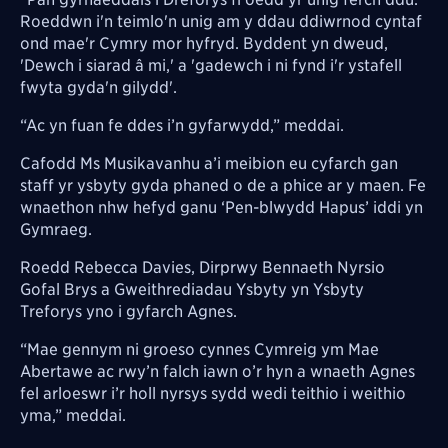
Roeddwn i'n teimlo'n unig am y ddau ddiwrnod cyntaf
ond mae'r Cymry mor hyfryd. Byddent yn dweud,
'Dewch i siarad â mi,' a 'gadewch i ni fynd i'r ystafell
fwyta gyda'n gilydd'.
“Ac yn fuan fe ddes i’n gyfarwydd,” meddai.
Cafodd Ms Musikavanhu a’i meibion eu cyfarch gan
staff yr ysbyty gyda phaned o de a phice ar y maen. Fe
wnaethon nhw hefyd ganu ‘Pen-blwydd Hapus’ iddi yn
Gymraeg.
Roedd Rebecca Davies, Dirprwy Bennaeth Nyrsio
Gofal Brys a Gweithrediadau Ysbyty yn Ysbyty
Treforys yno i gyfarch Agnes.
“Mae gennym ni groeso cynnes Cymreig ym Mae
Abertawe ac rwy’n falch iawn o’r hyn a wnaeth Agnes
fel arloeswr i’r holl nyrsys sydd wedi teithio i weithio
yma,” meddai.