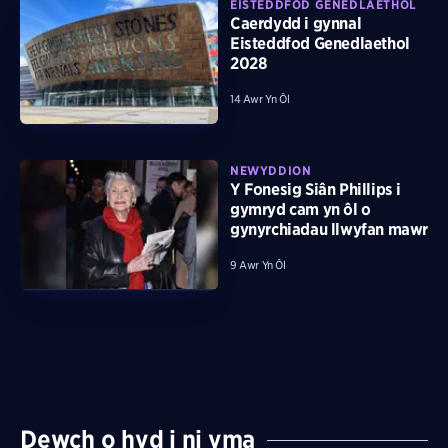
EISTEDDFOD GENEDLAETHOL
Caerdydd i gynnal
Eisteddfod Genedlaethol
2028
14 Awr Yn Ôl
NEWYDDION
Y Fonesig Siân Phillips i
gymryd cam yn ôl o
gynyrchiadau llwyfan mawr
9 Awr Yn Ôl
Dewch o hyd i ni yma