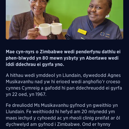
Mae cyn-nyrs o Zimbabwe wedi penderfynu dathlu ei
phen-blwydd yn 80 mewn ysbyty yn Abertawe wedi
iddi ddechrau ei gyrfa yno.
A hithau wedi ymddeol yn Llundain, dywedodd Agnes
Musikavanhu nad yw hi erioed wedi anghofio’r croeso
cynnes Cymreig a gafodd hi pan ddechreuodd ei gyrfa
yn 22 oed, yn 1967.
Fe dreuliodd Ms Musikavanhu gyfnod yn gweithio yn
Llundain. Fe weithiodd hi hefyd am 20 mlynedd ym
maes iechyd y cyhoedd ac yn rheoli clinig preifat ar ôl
dychwelyd am gyfnod i Zimbabwe. Ond er hynny