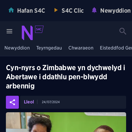
Hafan S4C
S4C Clic
Newyddion
Newyddion
Teyrngedau
Chwaraeon
Eisteddfod Ge
Cyn-nyrs o Zimbabwe yn dychwelyd i
Abertawe i ddathlu pen-blwydd
arbennig
Lleol
24/07/2024