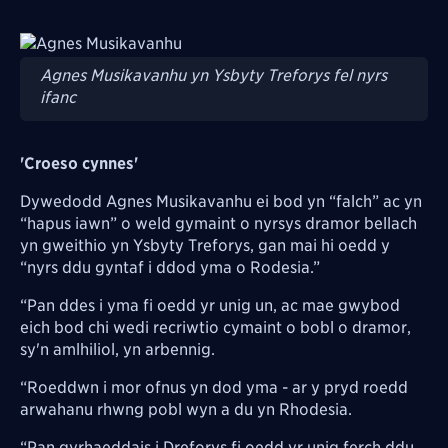
Image
Agnes Musikavanhu yn Ysbyty Treforys fel nyrs
ifanc
'Croeso cynnes'
Dywedodd Agnes Musikavanhu ei bod yn “falch” ac yn
“hapus iawn” o weld gymaint o nyrsys dramor bellach
yn gweithio yn Ysbyty Treforys, gan mai hi oedd y
“nyrs ddu gyntaf i ddod yma o Rodesia.”
“Pan ddes i yma fi oedd yr unig un, ac mae gwybod
eich bod chi wedi recriwtio cymaint o bobl o dramor,
sy'n amlhiliol, yn arbennig.
“Roeddwn i mor ofnus yn dod yma - ar y pryd roedd
arwahanu rhwng pobl wyn a du yn Rhodesia.
“Pan gyrhaeddais i Dreforys fi oedd yr unig ferch ddu.