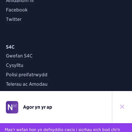
Amdanom ni
Facebook
Twitter
S4C
Gwefan S4C
Cysylltu
Polisi preifatrwydd
Telerau ac Amodau
Agor yn yr ap
©
2026
S4C
Yn ôl i'r brig
Mae'r wefan hon yn defnyddio cwcis i sicrhau eich bod chi'n