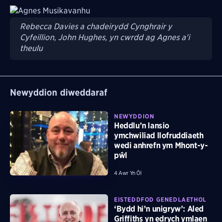
Image
Rebecca Davies a chadeirydd Cynghrair y
Cyfeillion, John Hughes, yn cwrdd ag Agnes a'i
theulu
Newyddion diweddaraf
NEWYDDION
Heddlu’n lansio
ymchwiliad llofruddiaeth
wedi anhrefn ym Mhont-y-
pŵl
4 Awr Yn Ôl
EISTEDDFOD GENEDLAETHOL
‘Bydd hi’n unigryw’: Aled
Griffiths yn edrych ymlaen