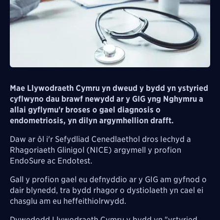
Mae Llywodraeth Cymru yn dweud y bydd yn ystyried
cyflwyno dau brawf newydd ar y GIG yng Nghymru a
allai gyflymu'r broses o gael diagnosis o
endometriosis, yn dilyn argymhellion drafft.
Daw ar ôl i'r Sefydliad Cenedlaethol dros Iechyd a
Rhagoriaeth Glinigol (NICE) argymell y profion
EndoSure ac Endotest.
Gall y profion gael eu defnyddio ar y
GIG
am gyfnod o
dair blynedd, tra bydd rhagor o dystiolaeth yn cael ei
chasglu am eu heffeithiolrwydd.
Dywedodd Llywodraeth Cymru y bydd yn "
ystyried