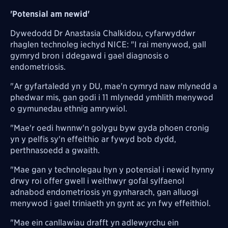
'Potensial am newid'
Dywedodd Dr Anastasia Chalkidou, cyfarwyddwr
rhaglen technoleg iechyd NICE: "I rai menywod, gall
gymryd bron i ddegawd i gael diagnosis o
endometriosis.
"Ar gyfartaledd yn y DU, mae'n cymryd naw mlynedd a
phedwar mis, gan godi i 11 mlynedd ymhlith menywod
o gymunedau ethnig amrywiol.
"Mae'r oedi hwnnw'n golygu byw gyda phoen cronig
yn y pelfis sy'n effeithio ar fywyd bob dydd,
perthnasoedd a gwaith.
"Mae gan y technolegau hyn y potensial i newid hynny
drwy roi offer gwell i weithwyr gofal sylfaenol
adnabod endometriosis yn gynharach, gan alluogi
menywod i gael triniaeth yn gynt ac yn fwy effeithiol.
"Mae ein canllawiau drafft yn adlewyrchu ein