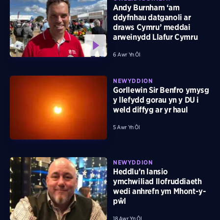
Andy Burnham ‘am
ddyfnhau datganoli ar
draws Cymru’ meddai
arweinydd Llafur Cymru
6 Awr Yn Ôl
NEWYDDION
Gorllewin Sir Benfro ymysg
y llefydd gorau yn y DU i
weld diffyg ar yr haul
5 Awr Yn Ôl
NEWYDDION
Heddlu’n lansio
ymchwiliad llofruddiaeth
wedi anhrefn ym Mhont-y-
pŵl
18 Awr Yn Ôl