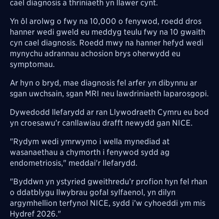
cael diagnosis a thriniaeth yn llawer cynt.
Yn ôl arolwg o fwy na 10,000 o fenywod, roedd dros
hanner wedi gweld eu meddyg teulu fwy na 10 gwaith
cyn cael diagnosis. Roedd mwy na hanner hefyd wedi
mynychu adrannau achosion brys oherwydd eu
symptomau.
Ar hyn o bryd, mae diagnosis fel arfer yn dibynnu ar
sgan uwchsain, sgan MRI neu lawdriniaeth laparosgopi.
Dywedodd llefarydd ar ran Llywodraeth Cymru eu bod
yn croesawu’r canllawiau drafft newydd gan NICE.
"Rydym wedi ymrwymo i wella mynediad at
wasanaethau a chymorth i fenywod sydd ag
endometriosis," meddai'r llefarydd.
"Byddwn yn ystyried gweithredu’r profion hyn fel rhan
o ddatblygu llwybrau gofal sylfaenol, yn dilyn
argymhellion terfynol NICE, sydd i’w cyhoeddi ym mis
Hydref 2026."