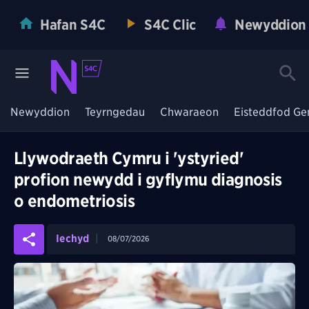
Hafan S4C
S4C Clic
Newyddion
Newyddion
Teyrngedau
Chwaraeon
Eisteddfod Ge
Llywodraeth Cymru i 'ystyried'
profion newydd i gyflymu diagnosis
o endometriosis
Iechyd
08/07/2026