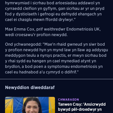
hymrwymiad i sicrhau bod arloesiadau addawol yn
cyrraedd cleifion yn gyflym, gan sicrhau ar yr un pryd
fod y dystiolaeth i gefnogi eu defnydd ehangach yn
cael ei chasglu mewn ffordd drylwyr."
Mae Emma Cox, prif weithredwr Endometriosis UK,
wedi croesawu'r profion newydd.
Ond ychwanegodd: "Mae'n rhaid gwneud yn siwr bod
y profion newydd hyn yn mynd law yn llaw ag addysgu
meddygon teulu a nyrsys practis, er mwyn sicrhau bod
y rhai sydd eu hangen yn cael mynediad atynt yn
brydlon, a bod poen a symptomau endometriosis yn
cael eu hadnabod a'u cymryd o ddifrif."
Newyddion diweddaraf
CHWARAEON
Tanwen Cray: 'Ansicrwydd
bywyd pêl-droedwyr yn