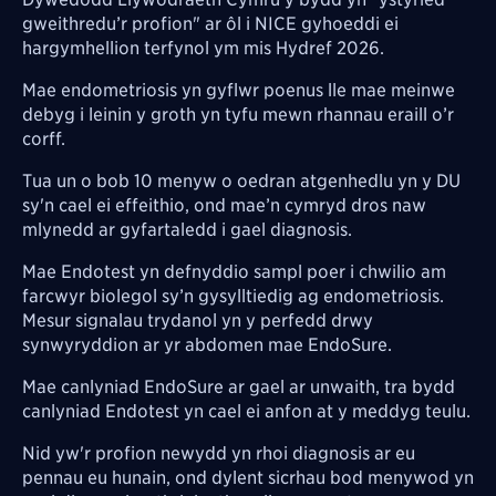
gweithredu’r profion" ar ôl i NICE gyhoeddi ei
hargymhellion terfynol ym mis Hydref 2026.
Mae endometriosis yn gyflwr poenus lle mae meinwe
debyg i leinin y groth yn tyfu mewn rhannau eraill o’r
corff.
Tua un o bob 10 menyw o oedran atgenhedlu yn y DU
sy'n cael ei effeithio, ond mae’n cymryd dros naw
mlynedd ar gyfartaledd i gael diagnosis.
Mae Endotest yn defnyddio sampl poer i chwilio am
farcwyr biolegol sy’n gysylltiedig ag endometriosis.
Mesur signalau trydanol yn y perfedd drwy
synwyryddion ar yr abdomen mae EndoSure.
Mae canlyniad EndoSure ar gael ar unwaith, tra bydd
canlyniad Endotest yn cael ei anfon at y meddyg teulu.
Nid yw'r profion newydd yn rhoi diagnosis ar eu
pennau eu hunain, ond dylent sicrhau bod menywod yn