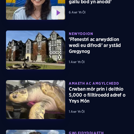
gallu bod yn anodd'
6 Awr Yn Ôl
NEWYDDION
'Ffenestri ac arwyddion
wedi eu difrodi' ar ystâd
Gregynog
1 Awr Yn Ôl
AMAETH AC AMGYLCHEDD
Crwban môr prin i deithio
5,000 o filltiroedd adref o
Ynys Môn
1 Awr Yn Ôl
GWLEIDYDDIAETH