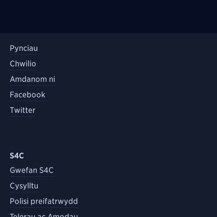
Pynciau
Chwilio
Amdanom ni
Facebook
Twitter
S4C
Gwefan S4C
Cysylltu
Polisi preifatrwydd
Telerau ac Amodau