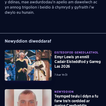
y ddinas, mae awdurdodau’n apelio am dawelwch ac
yn annog trigolion i beidio â chymryd y gyfraith i’w
dwylo eu hunain.
Newyddion diweddaraf
EISTEDDFOD GENEDLAETHOL
Emyr Lewis yn ennill
Cadair Eisteddfod y Garreg
Las 2026
7 Awr Yn Ôl
NEWYDDION
Teyrnged teulu i ddyn a fu
farw tra'n cerdded ar
gyrion Caerfyrddin