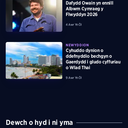
Dafydd Owain yn ennill
Albwm Cymraeg y
Flwyddyn 2026
4 Awr Yn Ôl
NEWYDDION
Cyhuddo dynion o
ddefnyddio bechgyn o
Gaerdydd i gludo cyffuriau
o Wlad Thai
9 Awr Yn Ôl
Dewch o hyd i ni yma