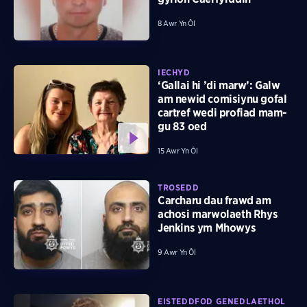
8 Awr Yn Ôl
IECHYD
‘Gallai hi ’di marw’: Galw
am newid comisiynu gofal
cartref wedi profiad mam-
gu 83 oed
15 Awr Yn Ôl
TROSEDD
Carcharu dau frawd am
achosi marwolaeth Rhys
Jenkins ym Mhowys
9 Awr Yn Ôl
EISTEDDFOD GENEDLAETHOL