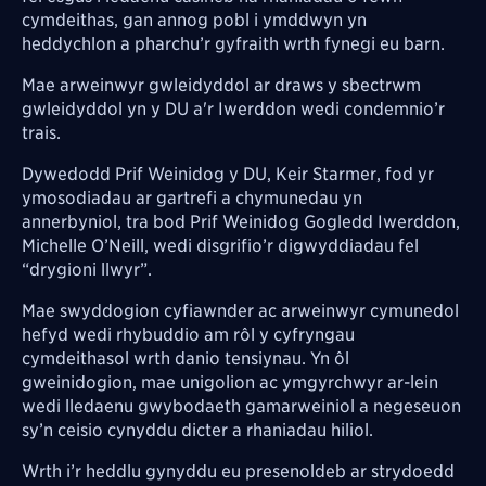
cymdeithas, gan annog pobl i ymddwyn yn
heddychlon a pharchu’r gyfraith wrth fynegi eu barn.
Mae arweinwyr gwleidyddol ar draws y sbectrwm
gwleidyddol yn y DU a'r Iwerddon wedi condemnio’r
trais.
Dywedodd Prif Weinidog y DU, Keir Starmer, fod yr
ymosodiadau ar gartrefi a chymunedau yn
annerbyniol, tra bod Prif Weinidog Gogledd Iwerddon,
Michelle O’Neill, wedi disgrifio’r digwyddiadau fel
“drygioni llwyr”.
Mae swyddogion cyfiawnder ac arweinwyr cymunedol
hefyd wedi rhybuddio am rôl y cyfryngau
cymdeithasol wrth danio tensiynau. Yn ôl
gweinidogion, mae unigolion ac ymgyrchwyr ar-lein
wedi lledaenu gwybodaeth gamarweiniol a negeseuon
sy’n ceisio cynyddu dicter a rhaniadau hiliol.
Wrth i’r heddlu gynyddu eu presenoldeb ar strydoedd