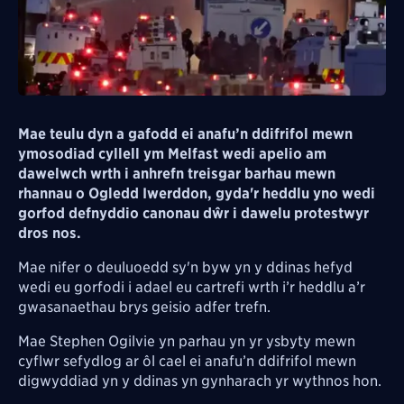
Mae teulu dyn a gafodd ei anafu’n ddifrifol mewn
ymosodiad cyllell ym Melfast wedi apelio am
dawelwch wrth i anhrefn treisgar barhau mewn
rhannau o Ogledd Iwerddon, gyda'r heddlu yno wedi
gorfod defnyddio canonau dŵr i dawelu protestwyr
dros nos.
Mae nifer o deuluoedd sy'n byw yn y ddinas hefyd
wedi eu gorfodi i adael eu cartrefi wrth i’r heddlu a’r
gwasanaethau brys geisio adfer trefn.
Mae Stephen Ogilvie yn parhau yn yr ysbyty mewn
cyflwr sefydlog ar ôl cael ei anafu’n ddifrifol mewn
digwyddiad yn y ddinas yn gynharach yr wythnos hon.