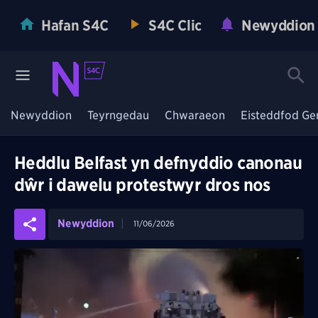
Hafan S4C
S4C Clic
Newyddion
Newyddion
Teyrngedau
Chwaraeon
Eisteddfod Ge
Heddlu Belfast yn defnyddio canonau
dŵr i dawelu protestwyr dros nos
Newyddion
11/06/2026