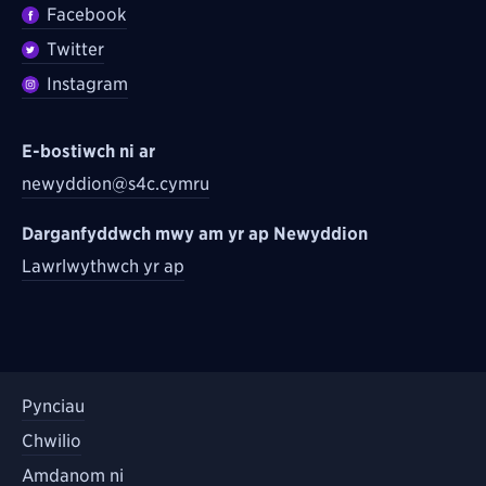
Facebook
Twitter
Instagram
E-bostiwch ni ar
newyddion@s4c.cymru
Darganfyddwch mwy am yr ap Newyddion
Lawrlwythwch yr ap
Pynciau
Chwilio
Amdanom ni