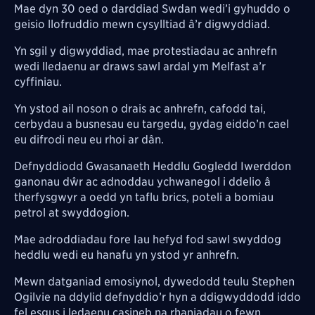
Mae dyn 30 oed o darddiad Swdan wedi’i gyhuddo o
geisio llofruddio mewn cysylltiad â’r digwyddiad.
Yn sgil y digwyddiad, mae protestiadau ac anhrefn
wedi lledaenu ar draws sawl ardal ym Melfast a’r
cyffiniau.
Yn ystod ail noson o drais ac anhrefn, cafodd tai,
cerbydau a busnesau eu targedu, gydag eiddo’n cael
eu difrodi neu eu rhoi ar dân.
Defnyddiodd Gwasanaeth Heddlu Gogledd Iwerddon
ganonau dŵr ac adnoddau ychwanegol i ddelio â
therfysgwyr a oedd yn taflu brics, poteli a bomiau
petrol at swyddogion.
Mae adroddiadau fore Iau hefyd fod sawl swyddog
heddlu wedi eu hanafu yn ystod yr anhrefn.
Mewn datganiad emosiynol, dywedodd teulu Stephen
Ogilvie na ddylid defnyddio’r hyn a ddigwyddodd iddo
fel esgus i ledaenu casineb na rhaniadau o fewn