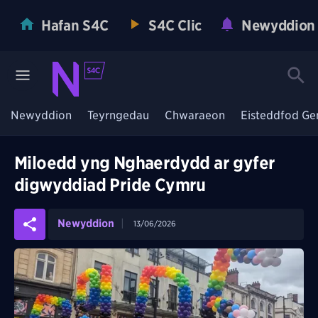
Hafan S4C
S4C Clic
Newyddion
Newyddion
Teyrngedau
Chwaraeon
Eisteddfod Ge
Miloedd yng Nghaerdydd ar gyfer
digwyddiad Pride Cymru
Newyddion
13/06/2026