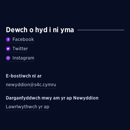
Dewch o hyd i ni yma
Facebook
Twitter
Instagram
E-bostiwch ni ar
newyddion@s4c.cymru
Darganfyddwch mwy am yr ap Newyddion
Lawrlwythwch yr ap