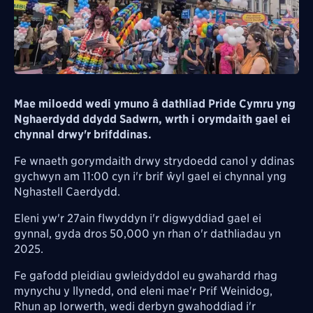
Mae miloedd wedi ymuno â dathliad Pride Cymru yng
Nghaerdydd ddydd Sadwrn, wrth i orymdaith gael ei
chynnal drwy'r brifddinas.
Fe wnaeth gorymdaith drwy strydoedd canol y ddinas
gychwyn am 11:00 cyn i'r brif ŵyl gael ei chynnal yng
Nghastell Caerdydd.
Eleni yw'r 27ain flwyddyn i'r digwyddiad gael ei
gynnal, gyda dros 50,000 yn rhan o'r dathliadau yn
2025.
Fe gafodd pleidiau gwleidyddol eu gwahardd rhag
mynychu y llynedd, ond eleni mae'r Prif Weinidog,
Rhun ap Iorwerth, wedi derbyn gwahoddiad i'r