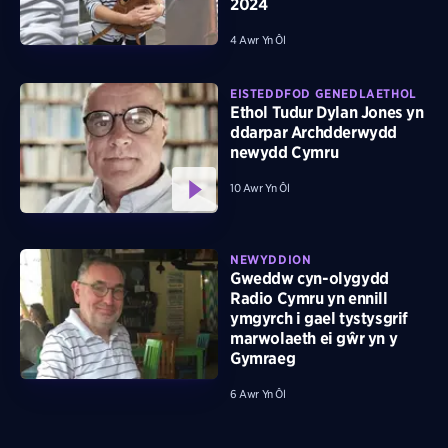
2024
4 Awr Yn Ôl
EISTEDDFOD GENEDLAETHOL
Ethol Tudur Dylan Jones yn
ddarpar Archdderwydd
newydd Cymru
10 Awr Yn Ôl
NEWYDDION
Gweddw cyn-olygydd
Radio Cymru yn ennill
ymgyrch i gael tystysgrif
marwolaeth ei gŵr yn y
Gymraeg
6 Awr Yn Ôl