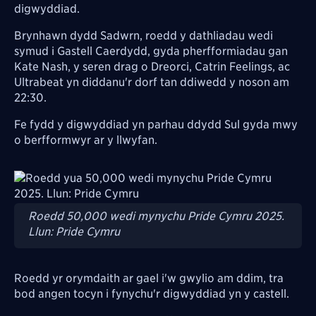
digwyddiad.
Brynhawn dydd Sadwrn, roedd y dathliadau wedi
symud i Gastell Caerdydd, gyda pherfformiadau gan
Kate Nash, y seren drag o Dreorci, Catrin Feelings, ac
Ultrabeat yn diddanu'r dorf tan ddiwedd y noson am
22:30.
Fe fydd y digwyddiad yn parhau ddydd Sul gyda mwy
o berfformwyr ar y llwyfan.
Image
Roedd 50,000 wedi mynychu Pride Cymru 2025.
Llun: Pride Cymru
Roedd yr orymdaith ar gael i'w gwylio am ddim, tra
bod angen tocyn i fynychu'r digwyddiad yn y castell.