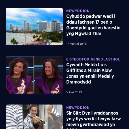
NEWYDDION
Cyhuddo pedwar wedi i
ddau fachgen 17 oed o
Gaerdydd gael eu harestio
yng Ngwlad Thai
12 Munud Yn Ôl
EISTEDDFOD GENEDLAETHOL
Cywaith Melda Lois
Griffiths a Mirain Alaw
Jones yn ennill Medal y
Dramodydd
5 Awr Yn Ôl
NEWYDDION
Sir Gâr: Dyn i ymddangos
yn y llys wedi i fenyw farw
mewn gwrthdrawiad yn