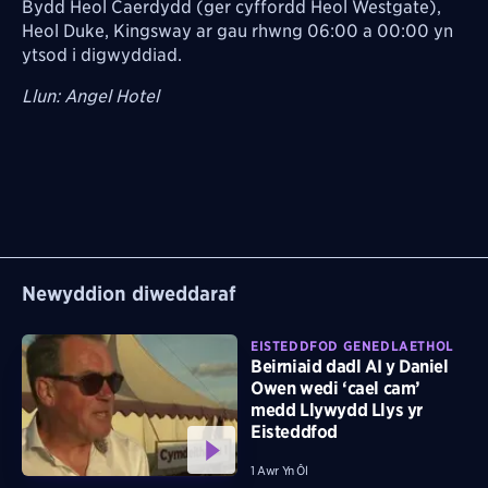
Bydd Heol Caerdydd (ger cyffordd Heol Westgate),
Heol Duke, Kingsway ar gau rhwng 06:00 a 00:00 yn
ytsod i digwyddiad.
Llun: Angel Hotel
Newyddion diweddaraf
EISTEDDFOD GENEDLAETHOL
Beirniaid dadl AI y Daniel
Owen wedi ‘cael cam’
medd Llywydd Llys yr
Eisteddfod
1 Awr Yn Ôl