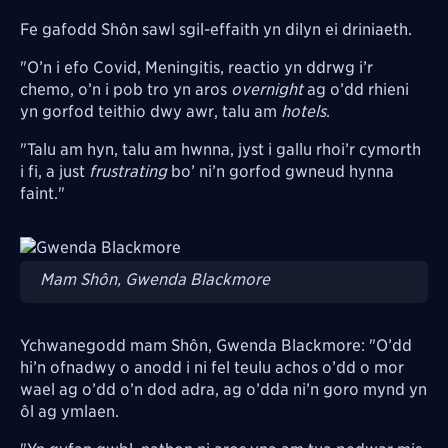
Fe gafodd Shôn sawl sgil-effaith yn dilyn ei driniaeth.
"O’n i efo Covid, Meningitis, reactio yn ddrwg i’r
chemo, o’n i pob tro yn aros
overnight
ag o’dd rhieni
yn gorfod teithio dwy awr, talu am
hotels
.
"Talu am hyn, talu am hwnna, jyst i gallu rhoi’r cymorth
i fi, a just
frustrating
bo’ ni’n gorfod gwneud hynna
faint."
Image
Mam Shôn, Gwenda Blackmore
Ychwanegodd mam Shôn, Gwenda Blackmore: "O’dd
hi’n ofnadwy o anodd i ni fel teulu achos o’dd o mor
wael ag o’dd o’n dod adra, ag o’dda ni’n goro mynd yn
ôl ag ymlaen.