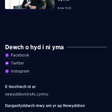
8 Awr Yn Ôl
Dewch o hyd i ni yma
Facebook
Twitter
Instagram
E-bostiwch ni ar
newyddion@s4c.cymru
Darganfyddwch mwy am yr ap Newyddion