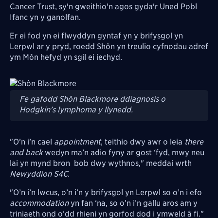
Cancer Trust, sy'n gweithio'n agos gyda'r Uned Pobl
Ifanc yn y ganolfan.
Er ei fod yn ei flwyddyn gyntaf yn y brifysgol yn
Lerpwl ar y pryd, roedd Shôn yn treulio cyfnodau adref
ym Môn hefyd yn sgil ei iechyd.
Image
Fe gafodd Shôn Blackmore ddiagnosis o
Hodgkin's lymphoma y llynedd.
"O’n i’n cael
appointment
, teithio dwy awr o leia
there
and back
wedyn ma’n adio fyny ar gost ‘fyd, mwy neu
lai yn mynd bron bob dwy wythnos," meddai wrth
Newyddion S4C.
"O’n i’n lwcus, o’n i’n y brifysgol yn Lerpwl so o’n i efo
accommodation
yn fan ‘na, so o’n i’n gallu aros am y
triniaeth ond o’dd rhieni yn gorfod dod i ymweld â fi."