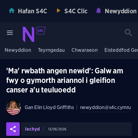
Hafan S4C
S4C Clic
Newyddion
Newyddion
Teyrngedau
Chwaraeon
Eisteddfod Ge
'Ma' rwbath angen newid': Galw am
fwy o gymorth ariannol i gleifion
canser a'u teuluoedd
Gan
Elin Lloyd Griffiths
|
newyddion@s4c.cymru
Iechyd
13/06/2026