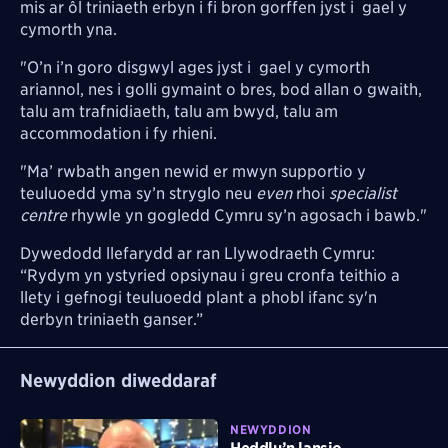
mis ar ôl triniaeth erbyn i fi bron gorffen jyst i gael y
cymorth yna.
"O’n i’n goro disgwyl ages jyst i gael y cymorth
ariannol, nes i golli gymaint o bres, bod allan o gwaith,
talu am trafnidiaeth, talu am bwyd, talu am
accommodation i fy rhieni.
"Ma’ rwbath angen newid er mwyn supportio y
teuluoedd yma sy’n stryglo neu
even
rhoi
specialist
centre
rhywle yn gogledd Cymru sy’n agosach i bawb."
Dywedodd llefarydd ar ran Llywodraeth Cymru:
“Rydym yn ystyried opsiynau i greu cronfa teithio a
llety i gefnogi teuluoedd plant a phobl ifanc sy'n
derbyn triniaeth ganser.”
Newyddion diweddaraf
NEWYDDION