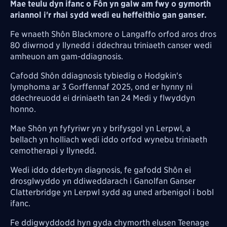
Mae teulu dyn ifanc o Fôn yn galw am fwy o gymorth
ariannol i'r rhai sydd wedi eu heffeithio gan ganser.
Fe wnaeth Shôn Blackmore o Langaffo orfod aros dros
80 diwrnod y llynedd i ddechrau triniaeth canser wedi
amheuon am gam-ddiagnosis.
Cafodd Shôn ddiagnosis tybiedig o Hodgkin's
lymphoma ar 3 Gorffennaf 2025, ond er hynny ni
ddechreuodd ei driniaeth tan 24 Medi y flwyddyn
honno.
Mae Shôn yn fyfyriwr yn y brifysgol yn Lerpwl, a
bellach yn holliach wedi iddo orfod wynebu triniaeth
cemotherapi y llynedd.
Wedi iddo dderbyn diagnosis, fe gafodd Shôn ei
drosglwyddo yn ddiweddarach i Ganolfan Ganser
Clatterbridge yn Lerpwl sydd ag uned arbenigol i bobl
ifanc.
Fe ddigwyddodd hyn gyda chymorth elusen Teenage