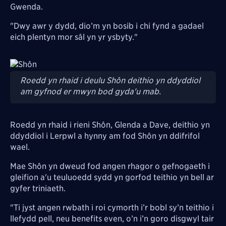
Gwenda.
"Dwy awr y dydd, dio’m yn bosib i chi fynd a gadael
eich plentyn mor sâl yn yr ysbyty."
Image
Roedd yn rhaid i deulu Shôn deithio yn ddyddiol
am gyfnod er mwyn bod gyda'u mab.
Roedd yn rhaid i rieni Shôn, Glenda a Dave, deithio yn
ddyddiol i Lerpwl a hynny am fod Shôn yn ddifrifol
wael.
Mae Shôn yn dweud fod angen rhagor o gefnogaeth i
gleifion a'u teuluoedd sydd yn gorfod teithio yn bell ar
gyfer triniaeth.
"Ti jyst angen rwbath i roi cymorth i’r bobl sy’n teithio i
llefydd pell, neu benefits even, o’n i’n goro disgwyl tair