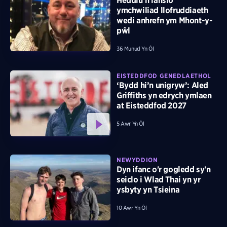
Heddlu’n lansio
ymchwiliad llofruddiaeth
wedi anhrefn ym Mhont-y-
pŵl
36 Munud Yn Ôl
EISTEDDFOD GENEDLAETHOL
‘Bydd hi’n unigryw’: Aled
Griffiths yn edrych ymlaen
at Eisteddfod 2027
5 Awr Yn Ôl
NEWYDDION
Dyn ifanc o'r gogledd sy'n
seiclo i Wlad Thai yn yr
ysbyty yn Tsieina
10 Awr Yn Ôl