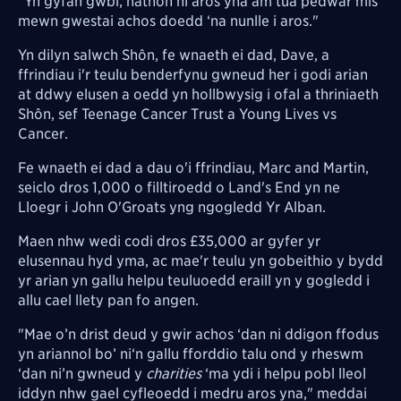
"Yn gyfan gwbl, nathon ni aros yna am tua pedwar mis
mewn gwestai achos doedd ‘na nunlle i aros."
Yn dilyn salwch Shôn, fe wnaeth ei dad,
Dave
, a
ffrindiau i'r teulu benderfynu gwneud her i godi arian
at ddwy elusen a oedd yn hollbwysig i ofal a thriniaeth
Shôn, sef Teenage Cancer Trust a Young Lives vs
Cancer.
Fe wnaeth ei dad a dau o'i ffrindiau,
Marc and Martin,
seiclo dros 1,000 o filltiroedd o Land's End yn ne
Lloegr i John O'Groats yng ngogledd Yr Alban.
Maen nhw wedi codi dros £35,000 ar gyfer yr
elusennau hyd yma, ac mae'r teulu yn gobeithio y bydd
yr arian yn gallu helpu teuluoedd eraill yn y gogledd i
allu cael llety pan fo angen.
"Mae o’n drist deud y gwir achos ‘dan ni ddigon ffodus
yn ariannol bo’ ni‘n gallu fforddio talu ond y rheswm
‘dan ni’n gwneud y
charities
‘ma ydi i helpu pobl lleol
iddyn nhw gael cyfleoedd i medru aros yna," meddai