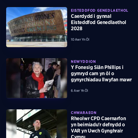
EISTEDDFOD GENEDLAETHOL
Caerdydd i gynnal
Eisteddfod Genedlaethol
2028
10 Awr Yn Ôl
NEWYDDION
Y Fonesig Siân Phillips i
gymryd cam yn ôl o
gynyrchiadau llwyfan mawr
6 Awr Yn Ôl
CHWARAEON
Rheolwr CPD Caernarfon
yn beirniadu'r defnydd o
VAR yn Uwch Gynghrair
Cymru