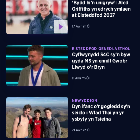
‘Bydd hi’n unigryw’: Aled
Griffiths yn edrych ymlaen
at Eisteddfod 2027
17 Awr Yn Ôl
EISTEDDFOD GENEDLAETHOL
Cyflwynydd S4C sy’n byw
gyda MS yn ennill Gwobr
Llwyd o’r Bryn
11 Awr Yn Ôl
NEWYDDION
Dyn ifanc o'r gogledd sy'n
seiclo i Wlad Thai yn yr
ysbyty yn Tsieina
21 Awr Yn Ôl