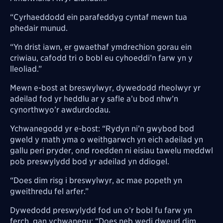
“Cyrhaeddodd ein parafeddyg cyntaf mewn tua
phedair munud.
“Yn drist iawn, er gwaethaf ymdrechion gorau ein
criwiau, cafodd tri o bobl eu cyhoeddi’n farw yn y
lleoliad.”
Mewn e-bost at breswylwyr, dywedodd rheolwyr yr
adeilad fod yr heddlu ar y safle a’u bod nhw’n
cynorthwyo’r awdurdodau.
Ychwanegodd yr e-bost: “Rydyn ni’n gwybod bod
gweld y math yma o weithgarwch yn eich adeilad yn
gallu peri pryder, ond roedden ni eisiau tawelu meddwl
pob preswylydd bod yr adeilad yn ddiogel.
“Does dim risg i breswylwyr, ac mae popeth yn
gweithredu fel arfer.”
Dywedodd preswylydd fod un o’r bobl fu farw yn
ferch, gan ychwanegu: “Does neb wedi dweud dim