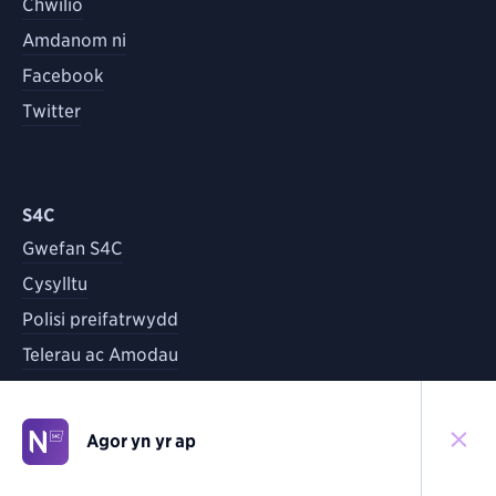
Chwilio
Amdanom ni
Facebook
Twitter
S4C
Gwefan S4C
Cysylltu
Polisi preifatrwydd
Telerau ac Amodau
Agor yn yr ap
©
2026
S4C
Yn ôl i'r brig