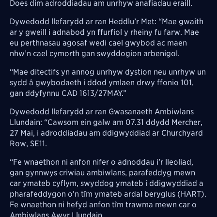
Does dim adroddiadau am unrhyw anafiadau eraill.
Dywedodd llefarydd ar ran Heddlu’r Met: “Mae gwaith
ar y gweill i adnabod yn ffurfiol y rheiny fu farw. Mae
eu perthnasau agosaf wedi cael gwybod ac maen
nhw’n cael cymorth gan swyddogion arbenigol.
“Mae ditectifs yn annog unrhyw dystion neu unrhyw un
sydd â gwybodaeth i ddod ymlaen drwy ffonio 101,
gan ddyfynnu CAD 1613/27MAY.”
Dywedodd llefarydd ar ran Gwasanaeth Ambiwlans
Llundain: “Cawsom ein galw am 07.31 ddydd Mercher,
27 Mai, i adroddiadau am ddigwyddiad ar Churchyard
Row, SE11.
“Fe wnaethon ni anfon nifer o adnoddau i’r lleoliad,
gan gynnwys criwiau ambiwlans, parafeddyg mewn
car ymateb cyflym, swyddog ymateb i ddigwyddiad a
pharafeddygon o’n tîm ymateb ardal beryglus (HART).
Fe wnaethon ni hefyd anfon tîm trawma mewn car o
Ambiwlans Awyr Llundain.