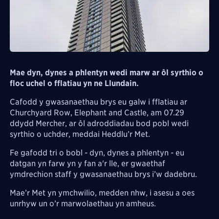
Mae dyn, dynes a phlentyn wedi marw ar ôl syrthio o
floc uchel o fflatiau yn ne Llundain.
Cafodd y gwasanaethau brys eu galw i fflatiau ar
Churchyard Row, Elephant and Castle, am 07.29
ddydd Mercher, ar ôl adroddiadau bod pobl wedi
syrthio o uchder, meddai Heddlu’r Met.
Fe gafodd tri o bobl - dyn, dynes a phlentyn - eu
datgan yn farw yn y fan a'r lle, er gwaethaf
ymdrechion staff y gwasanaethau brys i’w dadebru.
Mae’r Met yn ymchwilio, medden nhw, i asesu a oes
unrhyw un o’r marwolaethau yn amheus.