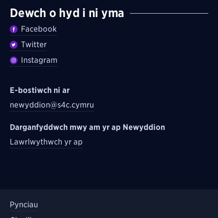
Dewch o hyd i ni yma
Facebook
Twitter
Instagram
E-bostiwch ni ar
newyddion@s4c.cymru
Darganfyddwch mwy am yr ap Newyddion
Lawrlwythwch yr ap
Pynciau