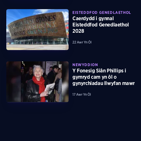
EISTEDDFOD GENEDLAETHOL
Caerdydd i gynnal
Eisteddfod Genedlaethol
2028
22 Awr Yn Ôl
NEWYDDION
Y Fonesig Siân Phillips i
gymryd cam yn ôl o
gynyrchiadau llwyfan mawr
17 Awr Yn Ôl