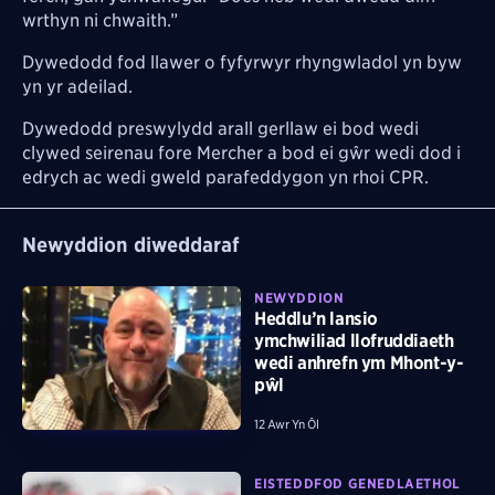
wrthyn ni chwaith.”
Dywedodd fod llawer o fyfyrwyr rhyngwladol yn byw
yn yr adeilad.
Dywedodd preswylydd arall gerllaw ei bod wedi
clywed seirenau fore Mercher a bod ei gŵr wedi dod i
edrych ac wedi gweld parafeddygon yn rhoi CPR.
Newyddion diweddaraf
NEWYDDION
Heddlu’n lansio
ymchwiliad llofruddiaeth
wedi anhrefn ym Mhont-y-
pŵl
12 Awr Yn Ôl
EISTEDDFOD GENEDLAETHOL