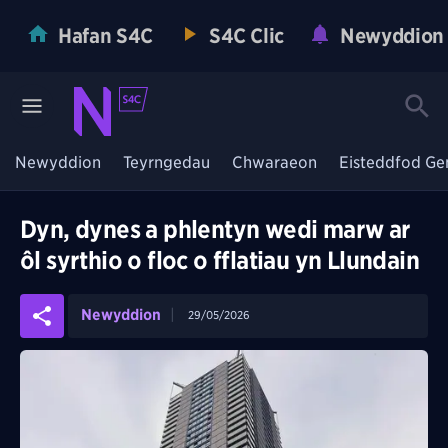
Hafan S4C
S4C Clic
Newyddion
Newyddion
Teyrngedau
Chwaraeon
Eisteddfod Ge
Dyn, dynes a phlentyn wedi marw ar
ôl syrthio o floc o fflatiau yn Llundain
Newyddion
29/05/2026