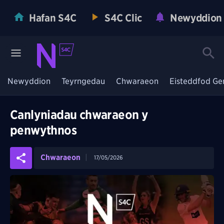
Hafan S4C
S4C Clic
Newyddion
Newyddion
Teyrngedau
Chwaraeon
Eisteddfod Ge
Canlyniadau chwaraeon y
penwythnos
Chwaraeon
17/05/2026