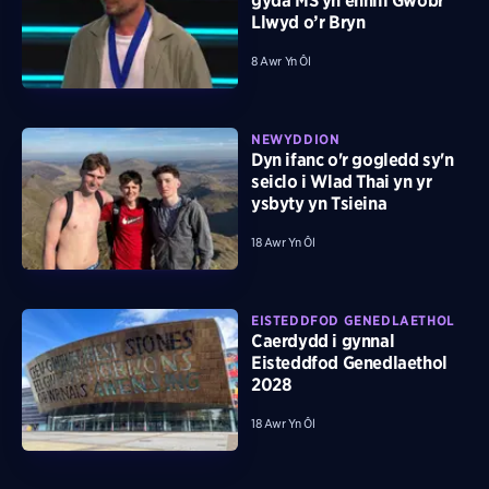
gyda MS yn ennill Gwobr
Llwyd o’r Bryn
8 Awr Yn Ôl
NEWYDDION
Dyn ifanc o'r gogledd sy'n
seiclo i Wlad Thai yn yr
ysbyty yn Tsieina
18 Awr Yn Ôl
EISTEDDFOD GENEDLAETHOL
Caerdydd i gynnal
Eisteddfod Genedlaethol
2028
18 Awr Yn Ôl