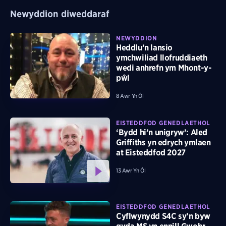
Newyddion diweddaraf
NEWYDDION
Heddlu’n lansio
ymchwiliad llofruddiaeth
wedi anhrefn ym Mhont-y-
pŵl
8 Awr Yn Ôl
EISTEDDFOD GENEDLAETHOL
‘Bydd hi’n unigryw’: Aled
Griffiths yn edrych ymlaen
at Eisteddfod 2027
13 Awr Yn Ôl
EISTEDDFOD GENEDLAETHOL
Cyflwynydd S4C sy’n byw