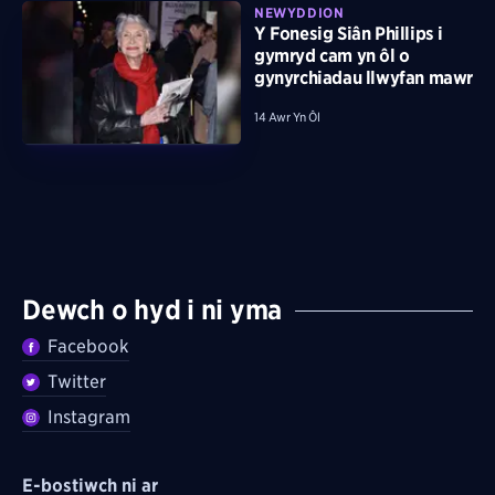
NEWYDDION
Y Fonesig Siân Phillips i
gymryd cam yn ôl o
gynyrchiadau llwyfan mawr
14 Awr Yn Ôl
Dewch o hyd i ni yma
Facebook
Twitter
Instagram
E-bostiwch ni ar