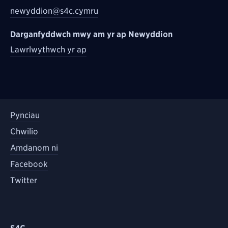
newyddion@s4c.cymru
Darganfyddwch mwy am yr ap Newyddion
Lawrlwythwch yr ap
Pynciau
Chwilio
Amdanom ni
Facebook
Twitter