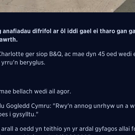
nafiadau difrifol ar ôl iddi gael ei tharo gan ga
awrth.
arlotte ger siop B&Q, ac mae dyn 45 oed wedi e
y yrru'n beryglus.
mae bellach wedi ail agor.
lu Gogledd Cymru: "Rwy'n annog unrhyw un a w
es i gysylltu."
all a oedd yn teithio yn yr ardal gyfagos allai f