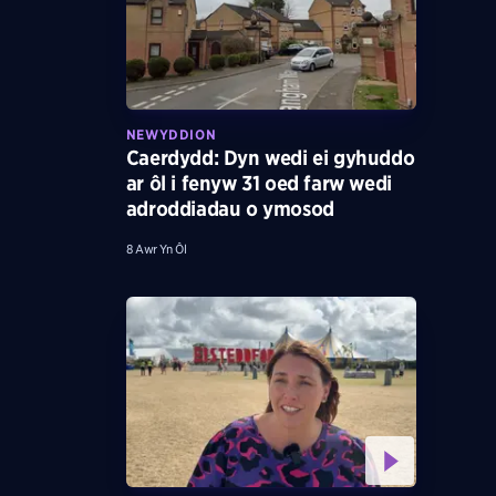
NEWYDDION
Caerdydd: Dyn wedi ei gyhuddo
ar ôl i fenyw 31 oed farw wedi
adroddiadau o ymosod
8 Awr Yn Ôl