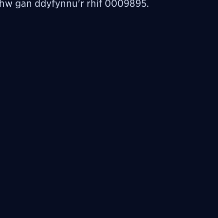
 nhw gan ddyfynnu'r rhif 0009895.