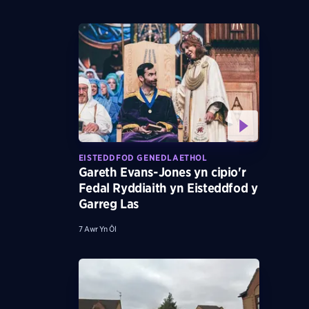
EISTEDDFOD GENEDLAETHOL
Gareth Evans-Jones yn cipio'r
Fedal Ryddiaith yn Eisteddfod y
Garreg Las
7 Awr Yn Ôl