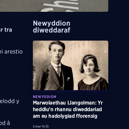
Newyddion
diweddaraf
r tra
i arestio
NEWYDDION
elodd y
Marwolaethau Llangolman: Yr
heddlu'n rhannu diweddariad
am eu hadolygiad fforensig
od â
5 Awr Yn Ôl