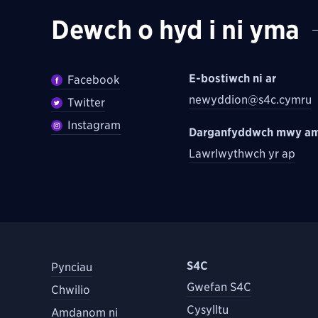
Dewch o hyd i ni yma
E-bostiwch ni ar
Facebook
newyddion@s4c.cymru
Twitter
Instagram
Darganfyddwch mwy am
Lawrlwythwch yr ap
S4C
Pynciau
Gwefan S4C
Chwilio
Cysylltu
Amdanom ni