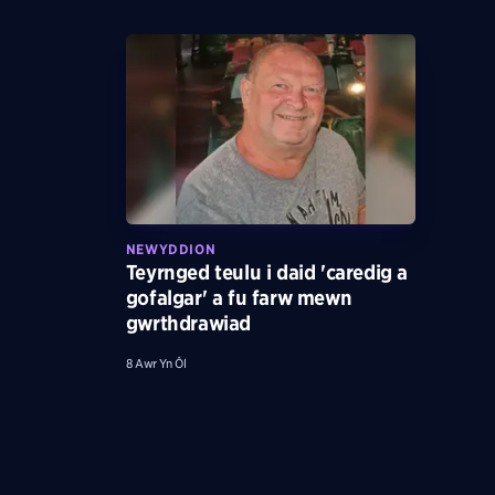
NEWYDDION
Teyrnged teulu i daid 'caredig a
gofalgar' a fu farw mewn
gwrthdrawiad
8 Awr Yn Ôl