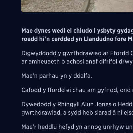
Mae dynes wedi ei chludo i ysbyty gydag a
roedd hi'n cerdded yn Llandudno fore M
Digwyddodd y gwrthdrawiad ar Ffordd Ch
ar amheuaeth o achosi anaf difrifol drw
Mae'n parhau yn y ddalfa.
Cafodd y ffordd ei chau am gyfnod, ond 
Dywedodd y Rhingyll Alun Jones o Hedd
gwrthdrawiad, a sydd heb siarad â ni eiso
Mae'r heddlu hefyd yn annog unrhyw un ar