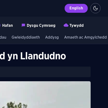
English
Hafan
Dysgu Cymraeg
Tywydd
dau
Gwleidyddiaeth
Addysg
Amaeth ac Amgylchedd
ad yn Llandudno