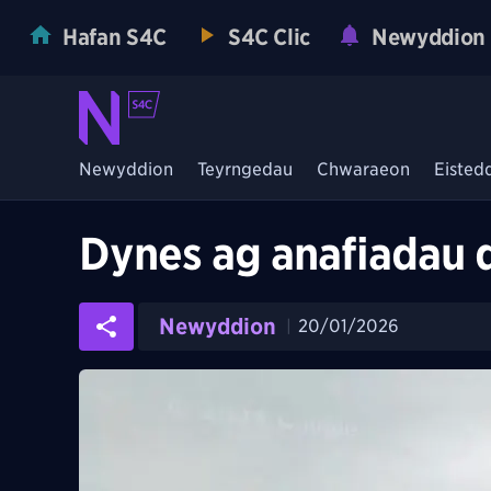
Hafan S4C
S4C Clic
Newyddion
Newyddion
Teyrngedau
Chwaraeon
Eisted
Dynes ag anafiadau 
Newyddion
20/01/2026