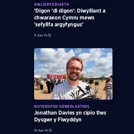
GWLEIDYDDIAETH
'Digon 'di digon': Diwylliant a
chwaraeon Cymru mewn
'sefyllfa argyfyngus'
11 Awr Yn Ôl
EISTEDDFOD GENEDLAETHOL
Jonathan Davies yn cipio tlws
Dysgwr y Flwyddyn
10 Awr Yn Ôl