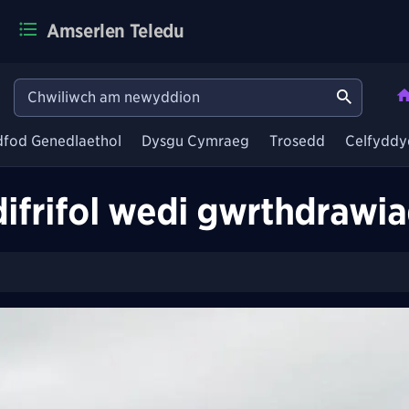
Amserlen Teledu
dfod Genedlaethol
Dysgu Cymraeg
Trosedd
Celfyddy
difrifol wedi gwrthdrawi