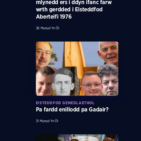
mlynedd ers i ddyn ifanc farw
wrth gerdded i Eisteddfod
Aberteifi 1976
36 Munud Yn Ôl
EISTEDDFOD GENEDLAETHOL
Pa fardd enillodd pa Gadair?
31 Munud Yn Ôl