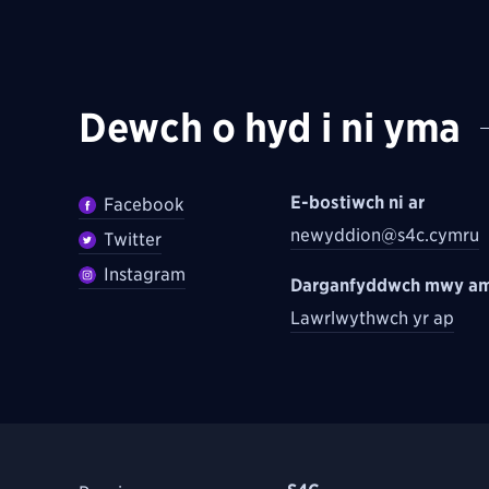
Dewch o hyd i ni yma
E-bostiwch ni ar
Facebook
newyddion@s4c.cymru
Twitter
Instagram
Darganfyddwch mwy am
Lawrlwythwch yr ap