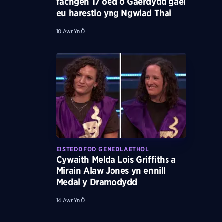
fachgen 17 oed o Gaerdydd gael
eu harestio yng Ngwlad Thai
10 Awr Yn Ôl
EISTEDDFOD GENEDLAETHOL
Cywaith Melda Lois Griffiths a
Mirain Alaw Jones yn ennill
Medal y Dramodydd
14 Awr Yn Ôl