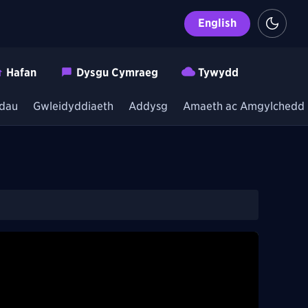
English
Hafan
Dysgu Cymraeg
Tywydd
dau
Gwleidyddiaeth
Addysg
Amaeth ac Amgylchedd