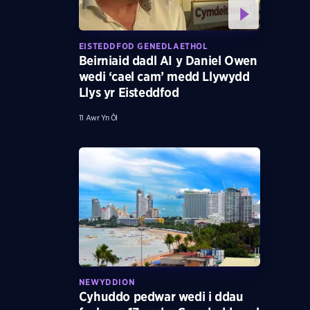
EISTEDDFOD GENEDLAETHOL
Beirniaid dadl AI y Daniel Owen
wedi ‘cael cam’ medd Llywydd
Llys yr Eisteddfod
11 Awr Yn Ôl
NEWYDDION
Cyhuddo pedwar wedi i ddau