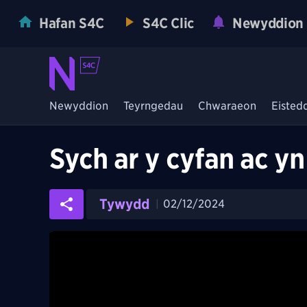
Hafan S4C
S4C Clic
Newyddion
Newyddion
Teyrngedau
Chwaraeon
Eisted
Sych ar y cyfan ac yn
Tywydd
02/12/2024