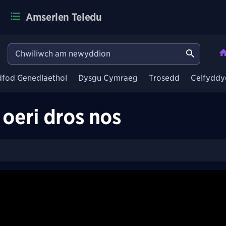
Amserlen Teledu
dfod Genedlaethol
Dysgu Cymraeg
Trosedd
Celfyddy
 oeri dros nos