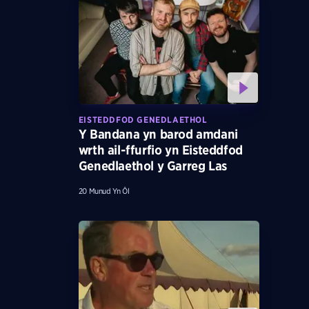
EISTEDDFOD GENEDLAETHOL
Y Bandana yn barod amdani
wrth ail-ffurfio yn Eisteddfod
Genedlaethol y Garreg Las
20 Munud Yn Ôl