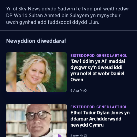
Yn ôl Sky News ddydd Sadwrn fe fydd prif weithredwr
DP World Sultan Ahmed bin Sulayem yn mynychu’r
uwch gynhadledd fuddsoddi ddydd Llun.
Newyddion diweddaraf
EISTEDDFOD GENEDLAETHOL
‘Dw i ddim yn AI’ meddai
dysgwr sy'n dweud iddi
yrru nofel at wobr Daniel
Owen
9 Awr Yn Ôl
EISTEDDFOD GENEDLAETHOL
Ethol Tudur Dylan Jones yn
ddarpar Archdderwydd
newydd Cymru
5 Awr Yn Ôl