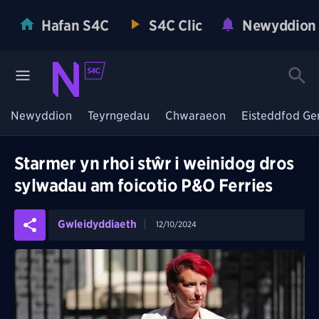
Hafan S4C
S4C Clic
Newyddion
Newyddion
Teyrngedau
Chwaraeon
Eisteddfod Ge
Starmer yn rhoi stŵr i weinidog dros
sylwadau am foicotio P&O Ferries
Gwleidyddiaeth
12/10/2024