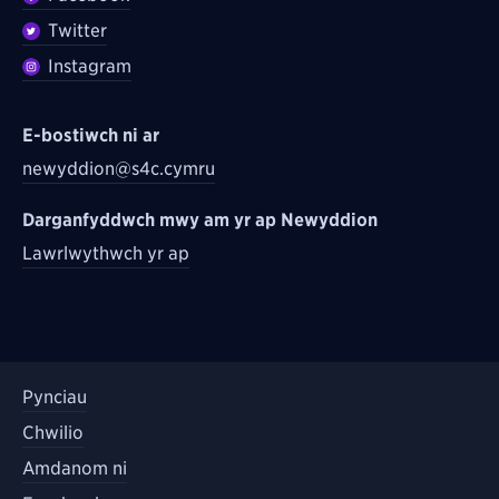
Twitter
Instagram
E-bostiwch ni ar
newyddion@s4c.cymru
Darganfyddwch mwy am yr ap Newyddion
Lawrlwythwch yr ap
Pynciau
Chwilio
Amdanom ni