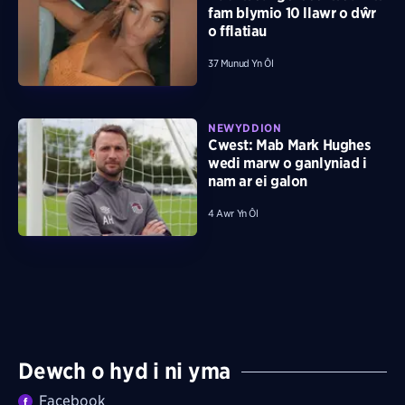
fam blymio 10 llawr o dŵr
o fflatiau
37 Munud Yn Ôl
NEWYDDION
Cwest: Mab Mark Hughes
wedi marw o ganlyniad i
nam ar ei galon
4 Awr Yn Ôl
Dewch o hyd i ni yma
Facebook