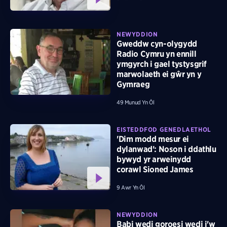
NEWYDDION
Gweddw cyn-olygydd
Radio Cymru yn ennill
ymgyrch i gael tystysgrif
marwolaeth ei gŵr yn y
Gymraeg
49 Munud Yn Ôl
EISTEDDFOD GENEDLAETHOL
'Dim modd mesur ei
dylanwad': Noson i ddathlu
bywyd yr arweinydd
corawl Sioned James
9 Awr Yn Ôl
NEWYDDION
Babi wedi goroesi wedi i'w