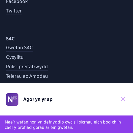
Facebook
Twitter
S4C
Gwefan S4C
Cysylltu
Polisi preifatrwydd
Telerau ac Amodau
Agor yn yr ap
©
2026
S4C
Yn ôl i'r brig
Mae'r wefan hon yn defnyddio cwcis i sicrhau eich bod chi'n
cael y profiad gorau ar ein gwefan.