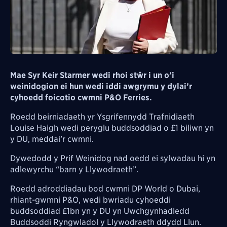
Mae Syr Keir Starmer wedi rhoi stŵr i un o’i
weinidogion ei hun wedi iddi awgrymu y dylai’r
cyhoedd foicotio cwmni P&O Ferries.
Roedd beirniadaeth yr Ysgrifennydd Trafnidiaeth
Louise Haigh wedi peryglu buddsoddiad o £1 biliwn yn
y DU, meddai’r cwmni.
Dywedodd y Prif Weinidog nad oedd ei sylwadau hi yn
adlewyrchu “barn y Llywodraeth”.
Roedd adroddiadau bod cwmni DP World o Dubai,
rhiant-gwmni P&O, wedi bwriadu cyhoeddi
buddsoddiad £1bn yn y DU yn Uwchgynhadledd
Buddsoddi Ryngwladol y Llywodraeth ddydd Llun.