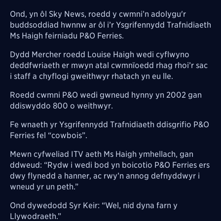
Ond, yn ôl Sky News, roedd y cwmni’n adolygu'r
buddsoddiad hwnnw ar ôl i’r Ysgrifennydd Trafnidiaeth
Ms Haigh feirniadu P&O Ferries.
Dydd Mercher roedd Louise Haigh wedi cyflwyno
deddfwriaeth er mwyn atal cwmnïoedd rhag rhoi’r sac
i staff a chyflogi gweithwyr rhatach yn eu lle.
Roedd cwmni P&O wedi gwneud hynny yn 2002 gan
ddiswyddo 800 o weithwyr.
Fe wnaeth yr Ysgrifennydd Trafnidiaeth ddisgrifio P&O
Ferries fel “cowbois”.
Mewn cyfweliad ITV aeth Ms Haigh ymhellach, gan
ddweud: “Rydw i wedi bod yn boicotio P&O Ferries ers
dwy flynedd a hanner, ac rwy’n annog defnyddwyr i
wneud yr un peth.”
Ond dywedodd Syr Keir: “Wel, nid dyna farn y
Llywodraeth.”