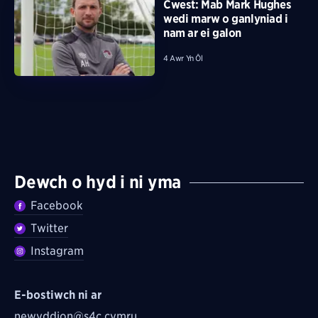
Cwest: Mab Mark Hughes
wedi marw o ganlyniad i
nam ar ei galon
4 Awr Yn Ôl
Dewch o hyd i ni yma
Facebook
Twitter
Instagram
E-bostiwch ni ar
newyddion@s4c.cymru