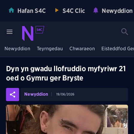
Hafan S4C
S4C Clic
Newyddion
Newyddion
Teyrngedau
Chwaraeon
Eisteddfod Ge
Dyn yn gwadu llofruddio myfyriwr 21
oed o Gymru ger Bryste
Newyddion
19/06/2026