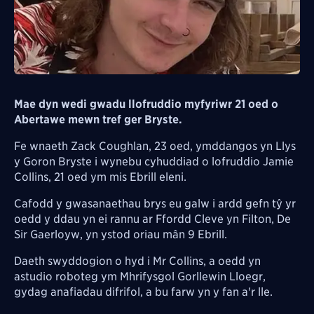
Mae dyn wedi gwadu llofruddio myfyriwr 21 oed o
Abertawe mewn tref ger Bryste.
Fe wnaeth Zack Coughlan, 23 oed, ymddangos yn Llys
y Goron Bryste i wynebu cyhuddiad o lofruddio Jamie
Collins, 21 oed ym mis Ebrill eleni.
Cafodd y gwasanaethau brys eu galw i ardd gefn tŷ yr
oedd y ddau yn ei rannu ar Ffordd Cleve yn Filton, De
Sir Gaerloyw, yn ystod oriau mân 9 Ebrill.
Daeth swyddogion o hyd i Mr Collins, a oedd yn
astudio roboteg ym Mhrifysgol Gorllewin Lloegr,
gydag anafiadau difrifol, a bu farw yn y fan a'r lle.