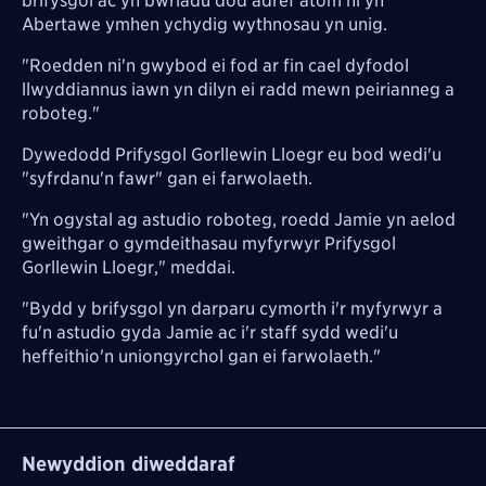
brifysgol ac yn bwriadu dod adref atom ni yn
Abertawe ymhen ychydig wythnosau yn unig.
"Roedden ni'n gwybod ei fod ar fin cael dyfodol
llwyddiannus iawn yn dilyn ei radd mewn peirianneg a
roboteg."
Dywedodd Prifysgol Gorllewin Lloegr eu bod wedi'u
"syfrdanu'n fawr" gan ei farwolaeth.
"Yn ogystal ag astudio roboteg, roedd Jamie yn aelod
gweithgar o gymdeithasau myfyrwyr Prifysgol
Gorllewin Lloegr," meddai.
"Bydd y brifysgol yn darparu cymorth i'r myfyrwyr a
fu'n astudio gyda Jamie ac i'r staff sydd wedi'u
heffeithio'n uniongyrchol gan ei farwolaeth."
Newyddion diweddaraf