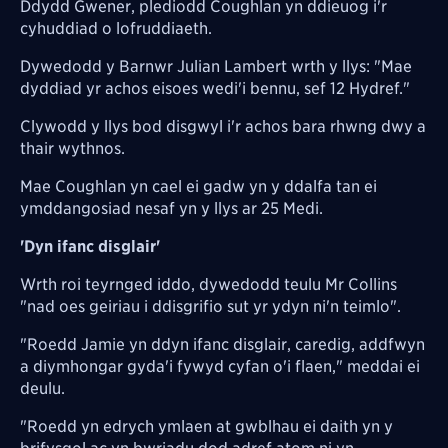
Ddydd Gwener, plediodd Coughlan yn ddieuog i'r
cyhuddiad o lofruddiaeth.
Dywedodd y Barnwr Julian Lambert wrth y llys: "Mae
dyddiad yr achos eisoes wedi'i bennu, sef 12 Hydref."
Clywodd y llys bod disgwyl i'r achos bara rhwng dwy a
thair wythnos.
Mae Coughlan yn cael ei gadw yn y ddalfa tan ei
ymddangosiad nesaf yn y llys ar 25 Medi.
'Dyn ifanc disglair'
Wrth roi teyrnged iddo, dywedodd teulu Mr Collins
"nad oes geiriau i ddisgrifio sut yr ydyn ni'n teimlo".
"Roedd Jamie yn ddyn ifanc disglair, caredig, addfwyn
a diymhongar gyda'i fywyd cyfan o'i flaen," meddai ei
deulu.
"Roedd yn edrych ymlaen at gwblhau ei daith yn y