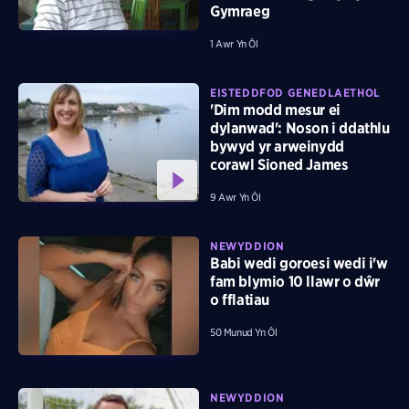
Gymraeg
1 Awr Yn Ôl
EISTEDDFOD GENEDLAETHOL
'Dim modd mesur ei
dylanwad': Noson i ddathlu
bywyd yr arweinydd
corawl Sioned James
9 Awr Yn Ôl
NEWYDDION
Babi wedi goroesi wedi i'w
fam blymio 10 llawr o dŵr
o fflatiau
50 Munud Yn Ôl
NEWYDDION