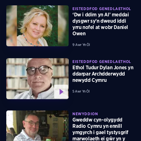
EISTEDDFOD GENEDLAETHOL
‘Dw i ddim yn AI’ meddai
dysgwr sy'n dweud iddi
yrru nofel at wobr Daniel
Owen
9 Awr Yn Ôl
EISTEDDFOD GENEDLAETHOL
Ethol Tudur Dylan Jones yn
ddarpar Archdderwydd
newydd Cymru
5 Awr Yn Ôl
NEWYDDION
Gweddw cyn-olygydd
Radio Cymru yn ennill
ymgyrch i gael tystysgrif
marwolaeth ei gŵr yn y