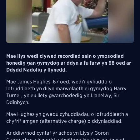
Mae llys wedi clywed recordiad sain o ymosodiad
honedig gan gymydog ar ddyn a fu farw yn 68 oed ar
Ddydd Nadolig y llynedd.
Mae James Hughes, 67 oed, wedi’i gyhuddo o
lofruddiaeth yn dilyn marwolaeth ei gymydog Harry
Turner, yn eu llety gwarchodedig yn Llanelwy, Sir
Ddinbych.
Mae Hughes yn gwadu cyhuddiadau o lofruddiaeth a
chyfrif amgen (alternative charge) o ddynladdiad.
Ar ddiwrnod cyntaf yr achos yn Llys y Goron
Caernarfon, clywodd y rheithgor Hughes yn dweud