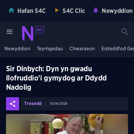
Hafan S4C
S4C Clic
Newyddion
Newyddion
Teyrngedau
Chwaraeon
Eisteddfod Ge
Sir Dinbych: Dyn yn gwadu
llofruddio'i gymydog ar Ddydd
Nadolig
Trosedd
15/06/2026