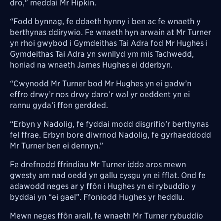
dro," meddai Mr Hipkin.
“Fodd bynnag, fe ddaeth hynny i ben ac fe wnaeth y
berthynas ddirywio. Fe wnaeth hyn arwain at Mr Turner
yn rhoi gwybod i Gymdeithas Tai Adra fod Mr Hughes i
Gymdeithas Tai Adra yn swnllyd ym mis Tachwedd,
honiad na wnaeth James Hughes ei dderbyn.
“Cwynodd Mr Turner bod Mr Hughes yn ei gadw’n
effro drwy’r nos drwy daro’r wal yr oeddent yn ei
rannu gyda’i ffon gerdded.
“Erbyn y Nadolig, fe fyddai modd disgrifio’r berthynas
fel ffrae. Erbyn bore diwrnod Nadolig, fe gyrhaeddodd
Mr Turner ben ei dennyn.”
Fe drefnodd ffrindiau Mr Turner iddo aros mewn
gwesty am nad oedd yn gallu cysgu yn ei fflat. Ond fe
adawodd neges ar y ffôn i Hughes yn ei rybuddio y
byddai yn “ei gael”. Ffoniodd Hughes yr heddlu.
Mewn neges ffôn arall, fe wnaeth Mr Turner rybuddio