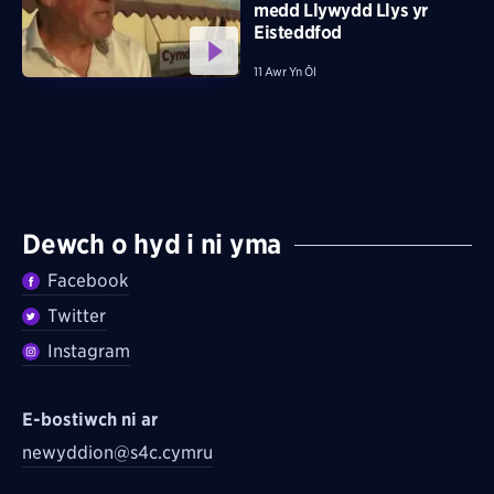
medd Llywydd Llys yr
Eisteddfod
11 Awr Yn Ôl
Dewch o hyd i ni yma
Facebook
Twitter
Instagram
E-bostiwch ni ar
newyddion@s4c.cymru