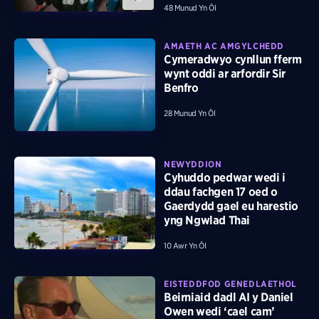
48 Munud Yn Ôl
AMAETH AC AMGYLCHEDD
Cymeradwyo cynllun fferm
wynt oddi ar arfordir Sir
Benfro
28 Munud Yn Ôl
NEWYDDION
Cyhuddo pedwar wedi i
ddau fachgen 17 oed o
Gaerdydd gael eu harestio
yng Ngwlad Thai
10 Awr Yn Ôl
EISTEDDFOD GENEDLAETHOL
Beirniaid dadl AI y Daniel
Owen wedi ‘cael cam’