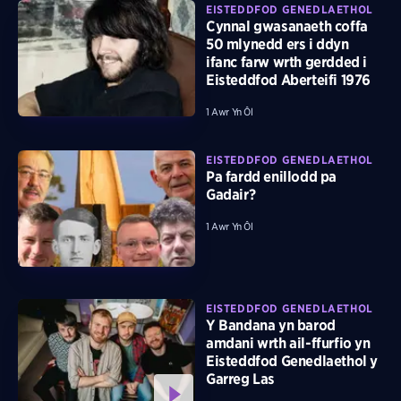
EISTEDDFOD GENEDLAETHOL
Cynnal gwasanaeth coffa
50 mlynedd ers i ddyn
ifanc farw wrth gerdded i
Eisteddfod Aberteifi 1976
1 Awr Yn Ôl
EISTEDDFOD GENEDLAETHOL
Pa fardd enillodd pa
Gadair?
1 Awr Yn Ôl
EISTEDDFOD GENEDLAETHOL
Y Bandana yn barod
amdani wrth ail-ffurfio yn
Eisteddfod Genedlaethol y
Garreg Las