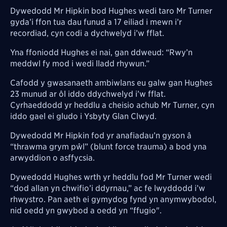
Dywedodd Mr Hipkin bod Hughes wedi taro Mr Turner
gyda’i ffon tua dau funud a 17 eiliad i mewn i’r
recordiad, cyn codi a dychwelyd i’w fflat.
Yna ffoniodd Hughes ei nai, gan ddweud: “Rwy’n
meddwl fy mod i wedi lladd rhywun.”
Cafodd y gwasanaeth ambiwlans eu galw gan Hughes
23 munud ar ôl iddo ddychwelyd i’w fflat.
Cyrhaeddodd yr heddlu a cheisio achub Mr Turner, cyn
iddo gael ei gludo i Ysbyty Glan Clwyd.
Dywedodd Mr Hipkin fod yr anafiadau’n gyson â
“thrawma grym pŵl” (blunt force trauma) a bod yna
arwyddion o asffycsia.
Dywedodd Hughes wrth yr heddlu fod Mr Turner wedi
“dod allan yn chwifio’i ddyrnau,” ac fe lwyddodd i’w
rhwystro. Pan aeth ei gymydog fynd yn anymwybodol,
nid oedd yn gwybod a oedd yn “ffugio".