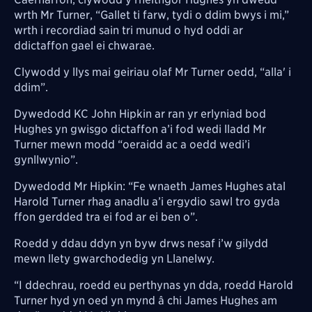
wrth Mr Turner, “Gallet ti farw, tydi o ddim bwys i mi,”
wrth i recordiad sain tri munud o hyd oddi ar
ddictaffon gael ei chwarae.
Clywodd y llys mai geiriau olaf Mr Turner oedd, “alla' i
ddim”.
Dywedodd KC John Hipkin ar ran yr erlyniad bod
Hughes yn gwisgo dictaffon a’i fod wedi lladd Mr
Turner mewn modd “oeraidd ac a oedd wedi’i
gynllwynio”.
Dywedodd Mr Hipkin: “Fe wnaeth James Hughes atal
Harold Turner rhag anadlu a’i ergydio sawl tro gyda
ffon gerdded tra ei fod ar ei ben o”.
Roedd y ddau ddyn yn byw drws nesaf i’w gilydd
mewn llety gwarchodedig yn Llanelwy.
“I ddechrau, roedd eu perthynas yn dda, roedd Harold
Turner hyd yn oed yn mynd â chi James Hughes am