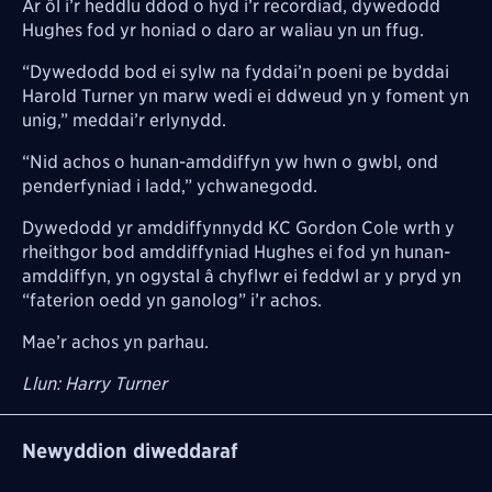
Ar ôl i’r heddlu ddod o hyd i’r recordiad, dywedodd
Hughes fod yr honiad o daro ar waliau yn un ffug.
“Dywedodd bod ei sylw na fyddai’n poeni pe byddai
Harold Turner yn marw wedi ei ddweud yn y foment yn
unig,” meddai’r erlynydd.
“Nid achos o hunan-amddiffyn yw hwn o gwbl, ond
penderfyniad i ladd,” ychwanegodd.
Dywedodd yr amddiffynnydd KC Gordon Cole wrth y
rheithgor bod amddiffyniad Hughes ei fod yn hunan-
amddiffyn, yn ogystal â chyflwr ei feddwl ar y pryd yn
“faterion oedd yn ganolog” i’r achos.
Mae’r achos yn parhau.
Llun: Harry Turner
Newyddion diweddaraf