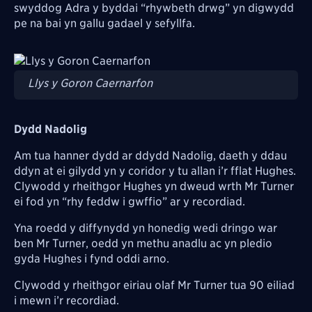
swyddog Adra y byddai “rhywbeth drwg” yn digwydd
pe na bai yn gallu gadael y sefyllfa.
Image
Llys y Goron Caernarfon
Dydd Nadolig
Am tua hanner dydd ar ddydd Nadolig, daeth y ddau
ddyn at ei gilydd yn y coridor y tu allan i’r fflat Hughes.
Clywodd y rheithgor Hughes yn dweud wrth Mr Turner
ei fod yn “rhy feddw i gwffio” ar y recordiad.
Yna roedd y diffynydd yn honedig wedi dringo war
ben Mr Turner, oedd yn methu anadlu ac yn pledio
gyda Hughes i fynd oddi arno.
Clywodd y rheithgor eiriau olaf Mr Turner tua 90 eiliad
i mewn i’r recordiad.