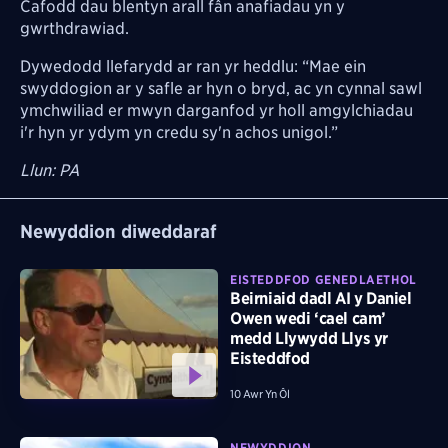
Cafodd dau blentyn arall fân anafiadau yn y
gwrthdrawiad.
Dywedodd llefarydd ar ran yr heddlu: “Mae ein
swyddogion ar y safle ar hyn o bryd, ac yn cynnal sawl
ymchwiliad er mwyn darganfod yr holl amgylchiadau
i'r hyn yr ydym yn credu sy'n achos unigol.”
Llun: PA
Newyddion diweddaraf
EISTEDDFOD GENEDLAETHOL
Beirniaid dadl AI y Daniel
Owen wedi ‘cael cam’
medd Llywydd Llys yr
Eisteddfod
10 Awr Yn Ôl
NEWYDDION