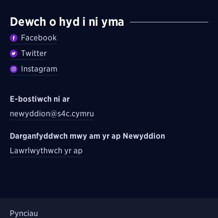
Dewch o hyd i ni yma
Facebook
Twitter
Instagram
E-bostiwch ni ar
newyddion@s4c.cymru
Darganfyddwch mwy am yr ap Newyddion
Lawrlwythwch yr ap
Pynciau