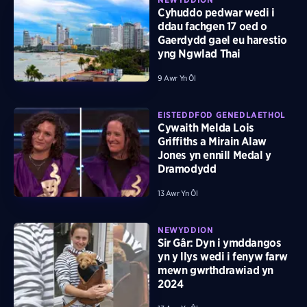
Cyhuddo pedwar wedi i
ddau fachgen 17 oed o
Gaerdydd gael eu harestio
yng Ngwlad Thai
9 Awr Yn Ôl
EISTEDDFOD GENEDLAETHOL
Cywaith Melda Lois
Griffiths a Mirain Alaw
Jones yn ennill Medal y
Dramodydd
13 Awr Yn Ôl
NEWYDDION
Sir Gâr: Dyn i ymddangos
yn y llys wedi i fenyw farw
mewn gwrthdrawiad yn
2024