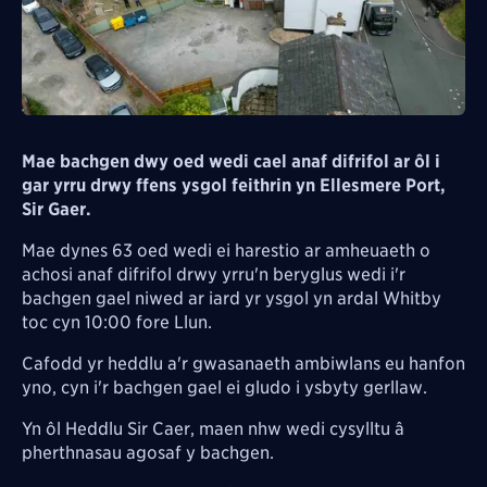
Mae bachgen dwy oed wedi cael anaf difrifol ar ôl i
gar yrru drwy ffens ysgol feithrin yn Ellesmere Port,
Sir Gaer.
Mae dynes 63 oed wedi ei harestio ar amheuaeth o
achosi anaf difrifol drwy yrru'n beryglus wedi i'r
bachgen gael niwed ar iard yr ysgol yn ardal Whitby
toc cyn 10:00 fore Llun.
Cafodd yr heddlu a'r gwasanaeth ambiwlans eu hanfon
yno, cyn i'r bachgen gael ei gludo i ysbyty gerllaw.
Yn ôl Heddlu Sir Caer, maen nhw wedi cysylltu â
pherthnasau agosaf y bachgen.