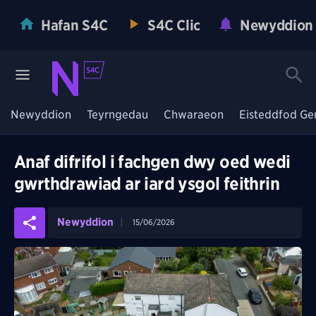
Hafan S4C
S4C Clic
Newyddion
Newyddion
Teyrngedau
Chwaraeon
Eisteddfod Ge
Anaf difrifol i fachgen dwy oed wedi
gwrthdrawiad ar iard ysgol feithrin
Newyddion
15/06/2026