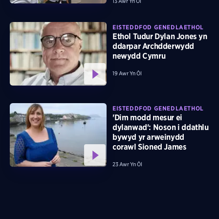
13 Awr Yn Ôl
EISTEDDFOD GENEDLAETHOL
Ethol Tudur Dylan Jones yn
ddarpar Archdderwydd
newydd Cymru
19 Awr Yn Ôl
EISTEDDFOD GENEDLAETHOL
'Dim modd mesur ei
dylanwad': Noson i ddathlu
bywyd yr arweinydd
corawl Sioned James
23 Awr Yn Ôl