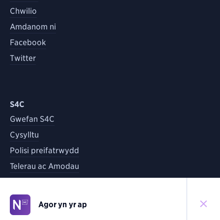
Chwilio
Amdanom ni
Facebook
Twitter
S4C
Gwefan S4C
Cysylltu
Polisi preifatrwydd
Telerau ac Amodau
Agor yn yr ap
©
2026
S4C
Yn ôl i'r brig