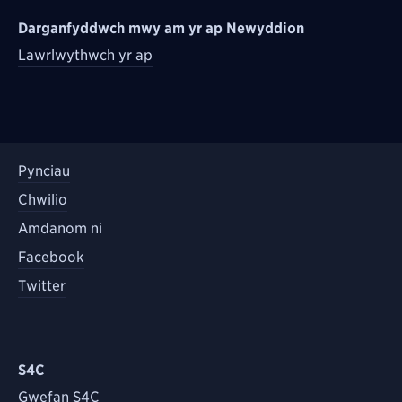
Darganfyddwch mwy am yr ap Newyddion
Lawrlwythwch yr ap
Pynciau
Chwilio
Amdanom ni
Facebook
Twitter
S4C
Gwefan S4C