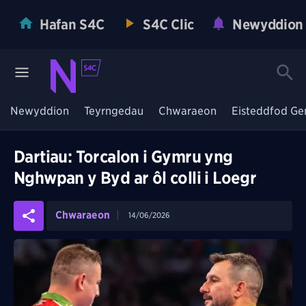
Hafan S4C
S4C Clic
Newyddion
Newyddion
Teyrngedau
Chwaraeon
Eisteddfod Ge
Dartiau: Torcalon i Gymru yng
Nghwpan y Byd ar ôl colli i Loegr
Chwaraeon
14/06/2026