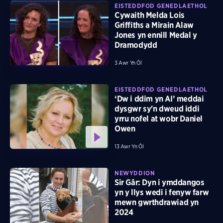
EISTEDDFOD GENEDLAETHOL
Cywaith Melda Lois
Griffiths a Mirain Alaw
Jones yn ennill Medal y
Dramodydd
3 Awr Yn Ôl
EISTEDDFOD GENEDLAETHOL
‘Dw i ddim yn AI’ meddai
dysgwr sy'n dweud iddi
yrru nofel at wobr Daniel
Owen
13 Awr Yn Ôl
NEWYDDION
Sir Gâr: Dyn i ymddangos
yn y llys wedi i fenyw farw
mewn gwrthdrawiad yn
2024