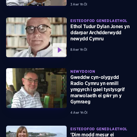
3 Awr Yn Ôl
EISTEDDFOD GENEDLAETHOL
Ethol Tudur Dylan Jones yn
ddarpar Archdderwydd
newydd Cymru
8 Awr Yn Ôl
NEWYDDION
Gweddw cyn-olygydd
Radio Cymru yn ennill
ymgyrch i gael tystysgrif
marwolaeth ei gŵr yn y
Gymraeg
4 Awr Yn Ôl
EISTEDDFOD GENEDLAETHOL
'Dim modd mesur ei