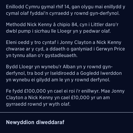
Enillodd Cymru gymal rhif 14, gan olygu mai enillydd y
cymal olaf fyddai'n cyrraedd y rownd gyn-derfynol.
Methodd Nick Kenny â chipio 84, cyn i Littler daro'r
dwbl pump i sicrhau lle Lloegr yn y pedwar olaf.
Eleni oedd y tro cyntaf i Jonny Clayton a Nick Kenny
chwarae ar y cyd, a ddaeth o ganlyniad i Gerwyn Price
yn tynnu allan o'r gystadleuaeth.
Bydd Lloegr yn wynebu'r Alban yn y rownd gyn-
derfynol, tra bod yr Iseldiroedd a Gogledd Iwerddon
yn wynebu ei gilydd am le yn y rownd derfynol.
Fe fydd £100,000 yn cael ei roi i'r enillwyr. Mae Jonny
Clayton a Nick Kenny yn cael £10,000 yr un am
gyrraedd rownd yr wyth olaf.
Newyddion diweddaraf