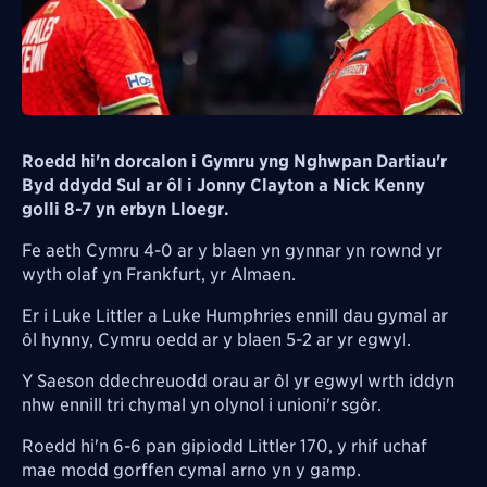
Roedd hi'n dorcalon i Gymru yng Nghwpan Dartiau'r
Byd ddydd Sul ar ôl i Jonny Clayton a Nick Kenny
golli 8-7 yn erbyn Lloegr.
Fe aeth Cymru 4-0 ar y blaen yn gynnar yn rownd yr
wyth olaf yn Frankfurt, yr Almaen.
Er i Luke Littler a Luke Humphries ennill dau gymal ar
ôl hynny, Cymru oedd ar y blaen 5-2 ar yr egwyl.
Y Saeson ddechreuodd orau ar ôl yr egwyl wrth iddyn
nhw ennill tri chymal yn olynol i unioni'r sgôr.
Roedd hi'n 6-6 pan gipiodd Littler 170, y rhif uchaf
mae modd gorffen cymal arno yn y gamp.