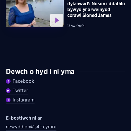
dylanwad': Noson i ddathlu
bywyd yr arweinydd
corawl Sioned James
13 Awr Yn Ôl
Dewch o hyd i ni yma
Facebook
Twitter
Instagram
E-bostiwch ni ar
newyddion@s4c.cymru