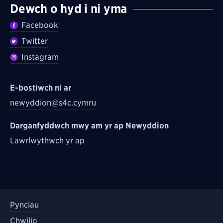
Dewch o hyd i ni yma
Facebook
Twitter
Instagram
E-bostiwch ni ar
newyddion@s4c.cymru
Darganfyddwch mwy am yr ap Newyddion
Lawrlwythwch yr ap
Pynciau
Chwilio