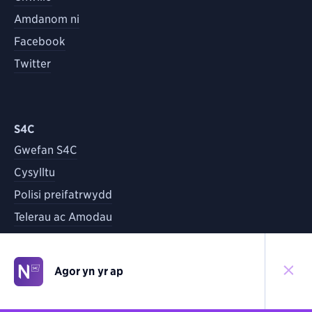
Amdanom ni
Facebook
Twitter
S4C
Gwefan S4C
Cysylltu
Polisi preifatrwydd
Telerau ac Amodau
Agor yn yr ap
©
2026
S4C
Yn ôl i'r brig