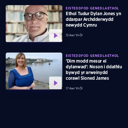
EISTEDDFOD GENEDLAETHOL
Ethol Tudur Dylan Jones yn
ddarpar Archdderwydd
newydd Cymru
13 Awr Yn Ôl
EISTEDDFOD GENEDLAETHOL
'Dim modd mesur ei
dylanwad': Noson i ddathlu
bywyd yr arweinydd
corawl Sioned James
17 Awr Yn Ôl