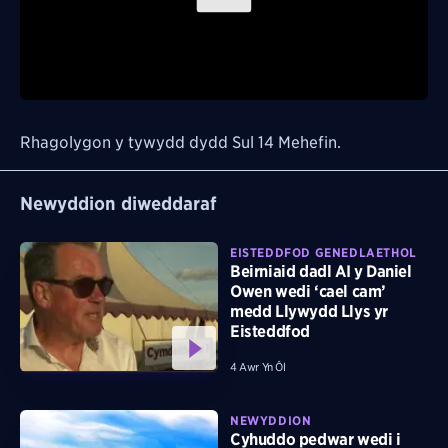
Play
Video
Rhagolygon y tywydd dydd Sul 14 Mehefin.
Newyddion diweddaraf
EISTEDDFOD GENEDLAETHOL
Beirniaid dadl AI y Daniel
Owen wedi ‘cael cam’
medd Llywydd Llys yr
Eisteddfod
4 Awr Yn Ôl
NEWYDDION
Cyhuddo pedwar wedi i