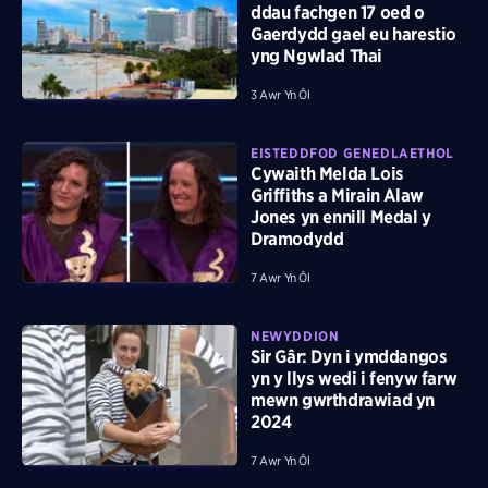
ddau fachgen 17 oed o
Gaerdydd gael eu harestio
yng Ngwlad Thai
3 Awr Yn Ôl
EISTEDDFOD GENEDLAETHOL
Cywaith Melda Lois
Griffiths a Mirain Alaw
Jones yn ennill Medal y
Dramodydd
7 Awr Yn Ôl
NEWYDDION
Sir Gâr: Dyn i ymddangos
yn y llys wedi i fenyw farw
mewn gwrthdrawiad yn
2024
7 Awr Yn Ôl