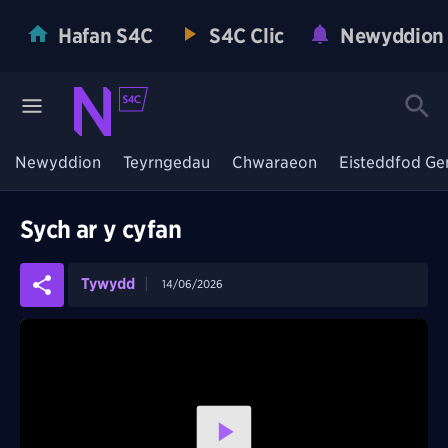
Hafan S4C
S4C Clic
Newyddion
Newyddion
Teyrngedau
Chwaraeon
Eisteddfod Ge
Sych ar y cyfan
Tywydd
14/06/2026