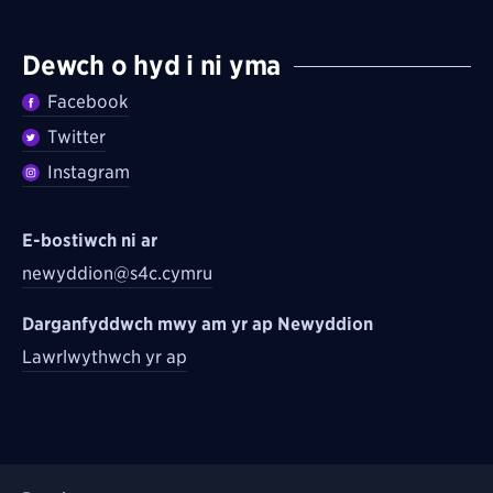
Dewch o hyd i ni yma
Facebook
Twitter
Instagram
E-bostiwch ni ar
newyddion@s4c.cymru
Darganfyddwch mwy am yr ap Newyddion
Lawrlwythwch yr ap