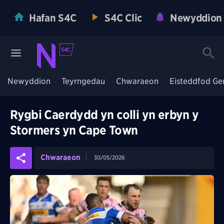
Hafan S4C
S4C Clic
Newyddion
Newyddion
Teyrngedau
Chwaraeon
Eisteddfod Ge
Rygbi Caerdydd yn colli yn erbyn y
Stormers yn Cape Town
Chwaraeon
30/05/2026