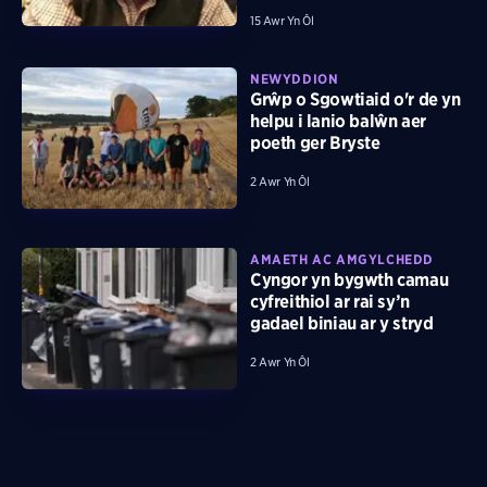
15 Awr Yn Ôl
NEWYDDION
Grŵp o Sgowtiaid o'r de yn
helpu i lanio balŵn aer
poeth ger Bryste
2 Awr Yn Ôl
AMAETH AC AMGYLCHEDD
Cyngor yn bygwth camau
cyfreithiol ar rai sy’n
gadael biniau ar y stryd
2 Awr Yn Ôl