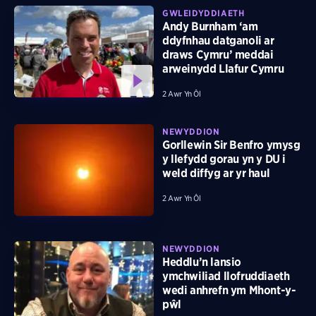
GWLEIDYDDIAETH
Andy Burnham ‘am
ddyfnhau datganoli ar
draws Cymru’ meddai
arweinydd Llafur Cymru
2 Awr Yn Ôl
NEWYDDION
Gorllewin Sir Benfro ymysg
y llefydd gorau yn y DU i
weld diffyg ar yr haul
2 Awr Yn Ôl
NEWYDDION
Heddlu’n lansio
ymchwiliad llofruddiaeth
wedi anhrefn ym Mhont-y-
pŵl