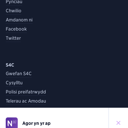
Pynciau
Chwilio
Amdanom ni
Facebook
Twitter
S4C
Gwefan S4C
Cysylltu
Polisi preifatrwydd
Telerau ac Amodau
Agor yn yr ap