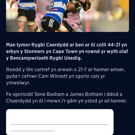
Mae tymor Rygbi Caerdydd ar ben ar ôl colli 44-21 yn
erbyn y Stormers yn Cape Town yn rownd yr wyth olaf
y Bencampwriaeth Rygbi Unedig.
Roedd y tîm cartref yn arwain o 21-7 ar hanner amser,
gyda'r cefnwr Cam Winnett yn sgorio cais yr
ymwelwyr.
Fe sgoriodd Taine Basham a James Botham i ddod a
Chaerdydd yn ôl i mewn i'r gêm yn ystod yr ail hanner.
Inline Tweet:
https://twitter.com/S4Cchwaraeon/status/20607
38637134712882?s=20