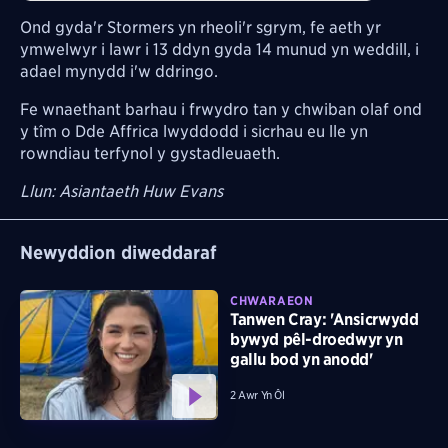
Ond gyda'r Stormers yn rheoli'r sgrym, fe aeth yr
ymwelwyr i lawr i 13 ddyn gyda 14 munud yn weddill, i
adael mynydd i'w ddringo.
Fe wnaethant barhau i frwydro tan y chwiban olaf ond
y tîm o Dde Affrica lwyddodd i sicrhau eu lle yn
rowndiau terfynol y gystadleuaeth.
Llun: Asiantaeth Huw Evans
Newyddion diweddaraf
CHWARAEON
Tanwen Cray: 'Ansicrwydd
bywyd pêl-droedwyr yn
gallu bod yn anodd'
2 Awr Yn Ôl