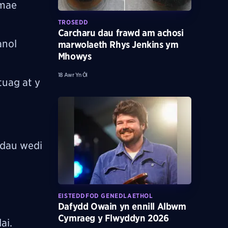
 mae
TROSEDD
Carcharu dau frawd am achosi
anol
marwolaeth Rhys Jenkins ym
Mhowys
18 Awr Yn Ôl
tuag at y
adau wedi
EISTEDDFOD GENEDLAETHOL
Dafydd Owain yn ennill Albwm
Cymraeg y Flwyddyn 2026
ai.