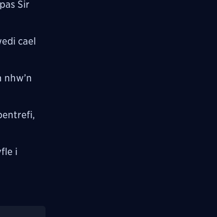
pas Sir
edi cael
n nhw’n
entrefi,
le i