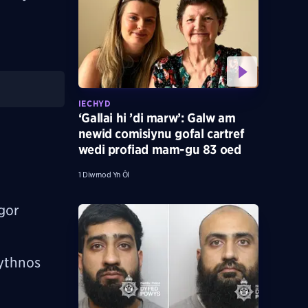
IECHYD
‘Gallai hi ’di marw’: Galw am
newid comisiynu gofal cartref
wedi profiad mam-gu 83 oed
1 Diwrnod Yn Ôl
gor
wythnos