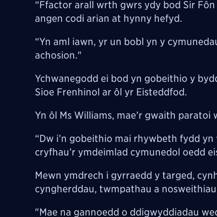
“Ffactor arall wrth gwrs ydy bod Sir Fôn
angen codi arian at hynny hefyd.
“Yn aml iawn, yr un bobl yn y cymunedau
achosion."
Ychwanegodd ei bod yn gobeithio y bydd 
Sioe Frenhinol ar ôl yr Eisteddfod.
Yn ôl Ms Williams, mae’r gwaith parato
“Dw i’n gobeithio mai rhywbeth fydd yn 
cryfhau’r ymdeimlad cymunedol oedd eis
Mewn ymdrech i gyrraedd y targed, cynh
cyngherddau, twmpathau a nosweithiau
"Mae na gannoedd o ddigwyddiadau wedi