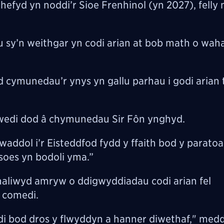
 hefyd yn noddi’r Sioe Frenhinol (yn 2027), felly
 sy’n weithgar yn codi arian at bob math o wah
cymunedau’r ynys yn gallu parhau i godi arian 
i wedi dod â chymunedau Sir Fôn ynghyd.
waddol i’r Eisteddfod fydd y ffaith bod y parato
oes yn bodoli yma.”
aliwyd amryw o ddigwyddiadau codi arian fel
 comedi.
 bod dros y flwyddyn a hanner diwethaf," medd