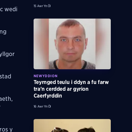
15 Awr Yn Ôl
ac wedi
yng
yllgor
stad
NEWYDDION
Teyrnged teulu i ddyn a fu farw
tra'n cerdded ar gyrion
Caerfyrddin
aeth,
r
16 Awr Yn Ôl
ros y