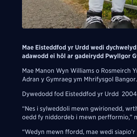
Mae Eisteddfod yr Urdd wedi dychwelyd 
adawodd ei hôl ar gadeirydd Pwyllgor G
Mae Manon Wyn Williams o Rosmeirch Yny
Adran y Gymraeg ym Mhrifysgol Bangor
Dywedodd fod Eisteddfod yr Urdd 2004 
“Nes i sylweddoli mewn gwirionedd, wrt
oedd fy niddordeb i mewn perfformio,” 
“Wedyn mewn ffordd, mae wedi siapio’r ll