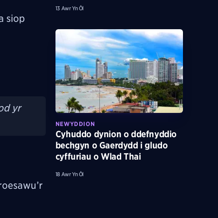
13 Awr Yn Ôl
a siop
od yr
NEWYDDION
Cyhuddo dynion o ddefnyddio
bechgyn o Gaerdydd i gludo
cyffuriau o Wlad Thai
18 Awr Yn Ôl
roesawu’r