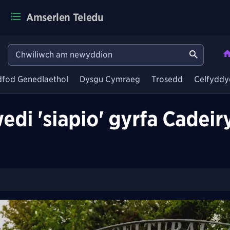
Amserlen Teledu
dfod Genedlaethol
Dysgu Cymraeg
Trosedd
Celfyddy
edi 'siapio' gyrfa Cadei