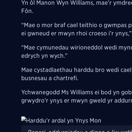
Yn ôl Manon Wyn Williams, mae’r ymdrec
Fôn.
“Mae o mor braf cael teithio o gwmpas pe
ei gwneud er mwyn rhoi croeso i’r ynys,
“Mae cymunedau wirioneddol wedi mynd 
edrych yn wych.”
Mae cystadlaethau harddu bro wedi cael 
busnesau a chartrefi.
Ychwanegodd Ms Williams ei bod yn gobei
grwydro’r ynys er mwyn gweld yr addur
Image