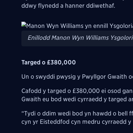
ddwy flynedd a hanner ddiwethaf.
Image
Enillodd Manon Wyn Williams Ysgolori
Targed o £380,000
Un o swyddi pwysig y Pwyllgor Gwaith oe
Cafodd y targed o £380,000 ei osod ga
Gwaith eu bod wedi cyrraedd y targed a
“Tydi o ddim wedi bod yn hawdd o bell ff
cyn yr Eisteddfod cyn medru cyrraedd y 