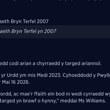
aeth Bryn Terfel yn 2007
dd codi arian a chyrraedd y targed ariannol.
n yr Urdd ym mis Medi 2023. Cyhoeddodd y Pwyll
r Mai 16 2026.
ordd, ac mae’r ffaith ein bod ni wedi cyrraedd 
targed yn brawf o hynny,” meddai Ms Williams.