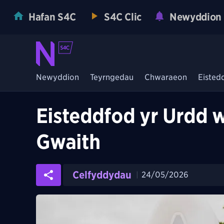
Hafan S4C
S4C Clic
Newyddion
Newyddion
Teyrngedau
Chwaraeon
Eisted
Eisteddfod yr Urdd w
Gwaith
Celfyddydau
24/05/2026