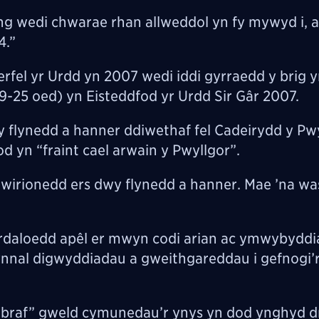
ng wedi chwarae rhan allweddol yn fy mywyd i, 
4.”
erfel yr Urdd yn 2007 wedi iddi gyrraedd y brig 
-25 oed) yn Eisteddfod yr Urdd Sir Gâr 2007.
flynedd a hanner ddiwethaf fel Cadeirydd y Pw
yn “fraint cael arwain y Pwyllgor”.
wirionedd ers dwy flynedd a hanner. Mae ’na wa
ardaloedd apêl er mwyn codi arian ac ymwybyddi
nnal digwyddiadau a gweithgareddau i gefnogi’
“braf” gweld cymunedau’r ynys yn dod ynghyd d