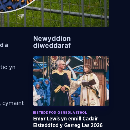
Newyddion
diweddaraf
d a
tio yn
, cymaint
EISTEDDFOD GENEDLAETHOL
Emyr Lewis yn ennill Cadair
Eisteddfod y Garreg Las 2026