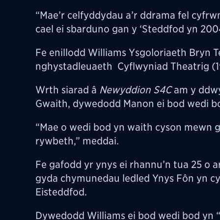
“Mae’r celfyddydau a’r ddrama fel cyfrw
cael ei sbarduno gan y ‘Steddfod yn 200
Fe enillodd Williams Ysgoloriaeth Bryn T
nghystadleuaeth Cyflwyniad Theatrig (19
Wrth siarad â
Newyddion S4C
am y ddwy 
Gwaith, dywedodd Manon ei bod wedi bod 
“Mae o wedi bod yn waith cyson mewn g
rywbeth,” meddai.
Fe gafodd yr ynys ei rhannu’n tua 25 o 
gyda chymunedau ledled Ynys Fôn yn cy
Eisteddfod.
Dywedodd Williams ei bod wedi bod yn 