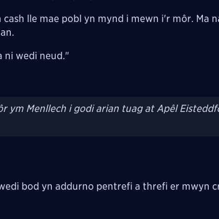
am cash lle mae pobl yn mynd i mewn i'r môr. Ma n
ian.
 ni wedi neud."
r ym Menllech i godi arian tuag at Apêl Eisteddf
edi bod yn addurno pentrefi a threfi er mwyn c