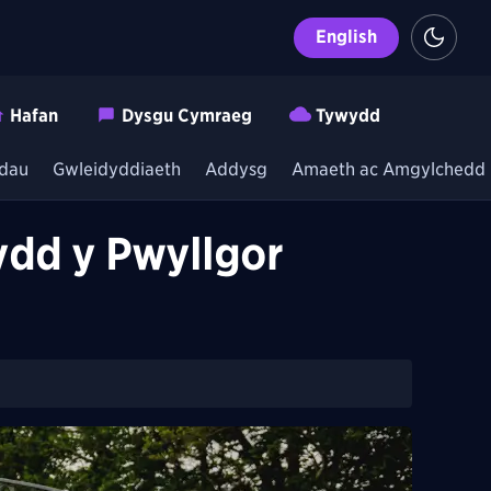
English
Hafan
Dysgu Cymraeg
Tywydd
dau
Gwleidyddiaeth
Addysg
Amaeth ac Amgylchedd
rydd y Pwyllgor