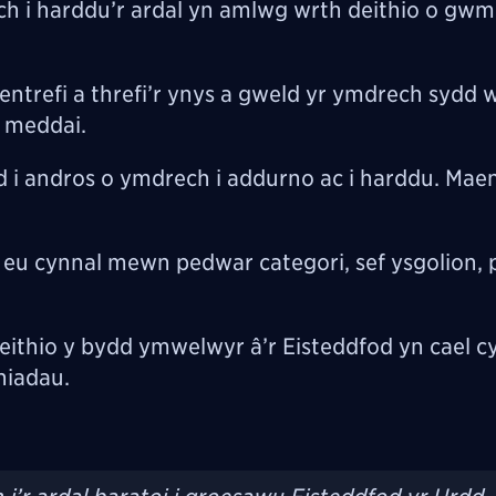
h i harddu’r ardal yn amlwg wrth deithio o gwm
ntrefi a threfi’r ynys a gweld yr ymdrech sydd w
” meddai.
i andros o ymdrech i addurno ac i harddu. Mae
eu cynnal mewn pedwar categori, sef ysgolion, p
thio y bydd ymwelwyr â’r Eisteddfod yn cael cyf
niadau.