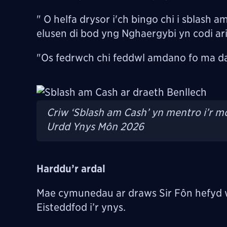
" O helfa drysor i'ch bingo chi i sblash 
elusen di bod yng Nghaergybi yn codi ar
"Os fedrwch chi feddwl amdano fo ma da
Image
Criw ‘Sblash am Cash’ yn mentro i’r mô
Urdd Ynys Môn 2026
Harddu’r ardal
Mae cymunedau ar draws Sir Fôn hefyd w
Eisteddfod i’r ynys.