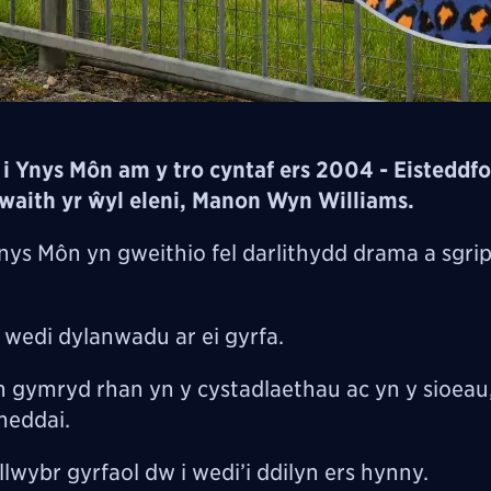
i Ynys Môn am y tro cyntaf ers 2004 - Eisteddfo
waith yr ŵyl eleni, Manon Wyn Williams.
s Môn yn gweithio fel darlithydd drama a sgrip
.
wedi dylanwadu ar ei gyrfa.
h gymryd rhan yn y cystadlaethau ac yn y sioeau
meddai.
wybr gyrfaol dw i wedi’i ddilyn ers hynny.